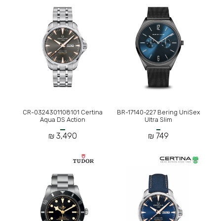
CR-0324301108101 Certina
BR-17140-227 Bering UniSex
Aqua DS Action
Ultra Slim
3,490 ₪
749 ₪