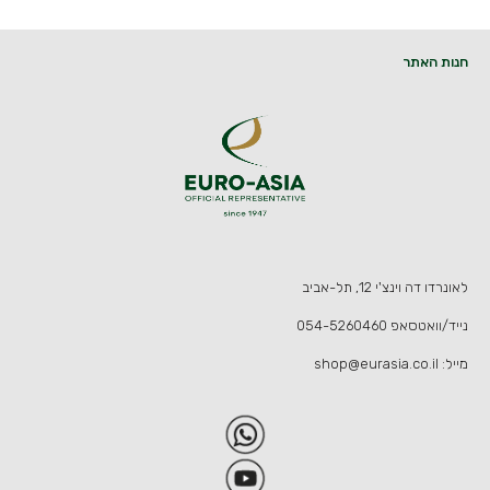
חנות האתר
לאונרדו דה וינצ'י 12, תל-אביב
נייד/וואטסאפ
054-5260460
מייל:
shop@eurasia.co.il