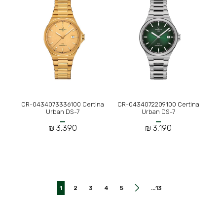
CR-0434073336100 Certina
CR-0434072209100 Certina
Urban DS-7
Urban DS-7
3,390 ₪
3,190 ₪
1
2
3
4
5
13...