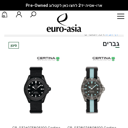
ארו-אסיה יד2 לחצו כאן לקטלוג Pre-Owned
0
דף הבית
> כל המוצרים
גברים
סינון
CR-0326073805100 Certina
CR-0328074808100 Certina