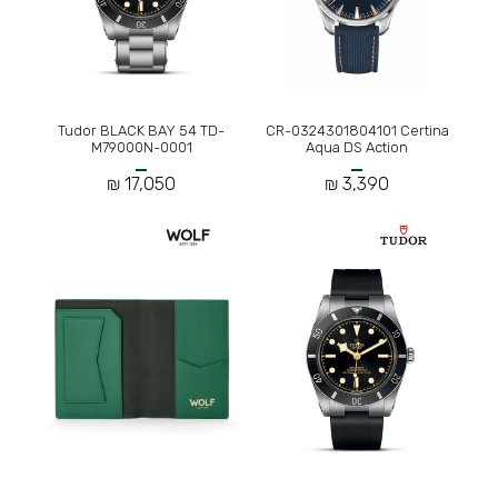
Tudor BLACK BAY 54 TD-
CR-0324301804101 Certina
M79000N-0001
Aqua DS Action
17,050 ₪
3,390 ₪