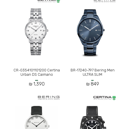
CR-0354101101200 Certina
BR-17240-797 Bering Men
Urban DS Caimano
ULTRA SLIM
1,390 ₪
849 ₪