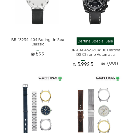
BR-13934-404 Bering UniSex
Certina Special Sale
Classic
CR-0404623604100 Certina
599 ₪
DS Chrono Automatic
7,990 ₪
5,992.5 ₪