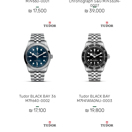
M79660-0001
Chronograph S&G M79363N-
0007
17,500 ₪
39,000 ₪
Tudor BLACK BAY 36
Tudor BLACK BAY
M79640-0002
M7941A1A0NU-0003
17,100 ₪
19,800 ₪