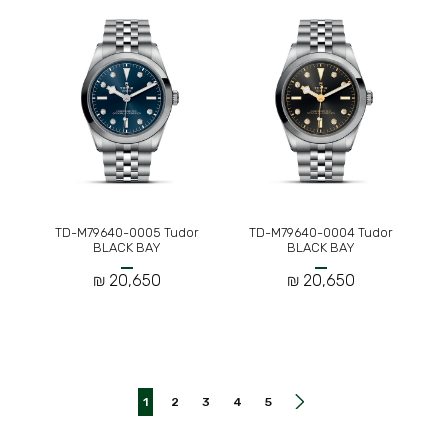
TD-M79640-0005 Tudor
TD-M79640-0004 Tudor
BLACK BAY
BLACK BAY
20,650 ₪
20,650 ₪
1
2
3
4
5