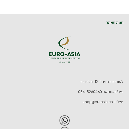
חנות האתר
לאונרדו דה וינצ'י 12, תל-אביב
נייד/וואטסאפ
054-5260460
מייל:
shop@eurasia.co.il