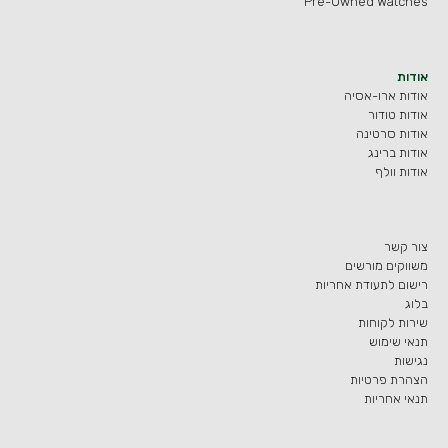
Pre-Owned Watches
אודות
אודות ארו-אסיה
אודות טודור
אודות סרטינה
אודות ברינג
אודות וולף
צור קשר
משווקים מורשים
רישום לתעודת אחריות
בלוג
שירות לקוחות
תנאי שימוש
נגישות
הצהרת פרטיות
תנאי אחריות