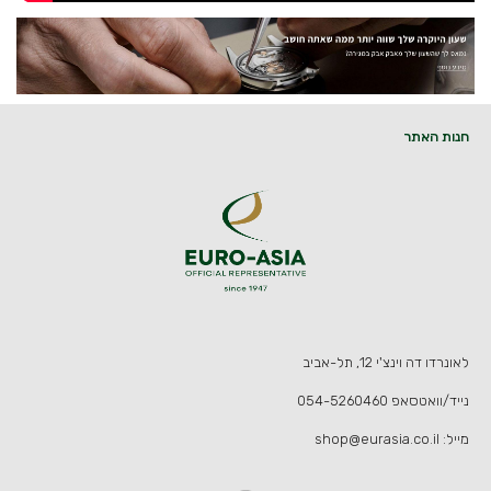
חנות האתר
לאונרדו דה וינצ'י 12, תל-אביב
נייד/וואטסאפ
054-5260460
מייל:
shop@eurasia.co.il