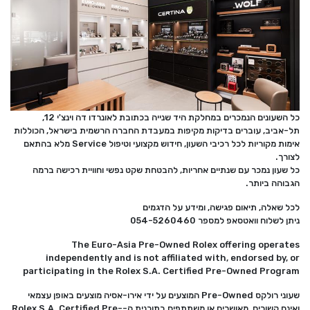
כל השעונים הנמכרים במחלקת היד שנייה בכתובת לאונרדו דה וינצ'י 12,
תל-אביב, עוברים בדיקות מקיפות במעבדת החברה הרשמית בישראל, הכוללות
אימות מקוריות לכל רכיבי השעון, חידוש מקצועי וטיפול Service מלא בהתאם
לצורך.
כל שעון נמכר עם שנתיים אחריות, להבטחת שקט נפשי וחוויית רכישה ברמה
הגבוהה ביותר.
לכל שאלה, תיאום פגישה, ומידע על הדגמים
ניתן לשלוח וואטסאפ למספר 054-5260460
The Euro-Asia Pre-Owned Rolex offering operates
independently and is not affiliated with, endorsed by, or
participating in the Rolex S.A. Certified Pre-Owned Program
שעוני רולקס
Pre-Owned
המוצעים על ידי אירו-אסיה מוצעים באופן עצמאי
ואינם קשורים, מאושרים או משתתפים בתוכנית ה-
Rolex S.A. Certified Pre-