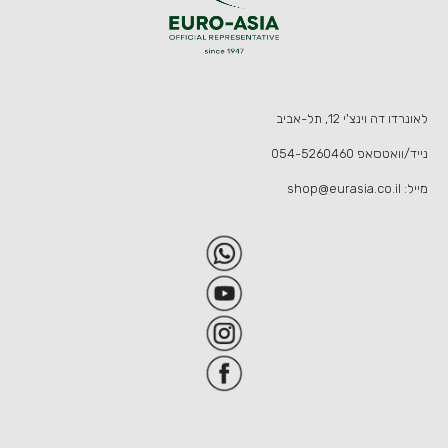
לאונרדו דה וינצ'י 12, תל-אביב
נייד/וואטסאפ
054-5260460
מייל:
shop@eurasia.co.il