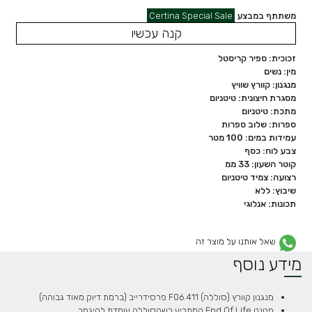
משתתף במבצע
Certina Special Sale
קנה עכשיו
זכוכית: ספיר קריסטל
מין: נשים
מנגנון: קוורץ שוויץ
מסגרת חיצונית: טיטניום
מתכת: טיטניום
ספרות: שלוב ספרות
עמידות במים: 100 מטר
צבע לוח: כסף
קוטר השעון: 33 ממ
רצועה: צמיד טיטניום
שיבוץ: ללא
תכונות: אנלוגי
שאל אותנו על מוצר זה
מידע נוסף
מנגנון קוורץ (סוללה) F06.411 פרסידרייב (ברמת דיוק מאוד גבוהה)
פטנט End Of Life המתריע כשהסוללה עומדת להיגמר