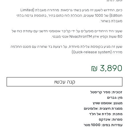
כיום, החידוש לשעון זה מגיע בשתי גרסאות: מהדורה מוגבלת (Limited
Edition) של 1000 שעונים, הכוללת לוח כתום בהיר, בתוספת גרסה בלתי
מוגבלת בשחור.
שעוני היד הייחודיים מופעלים על ידי קליבר אוטומטי חדשני עם עתודת כוח של
80 שעות וקפיץ איזון NivachronTM אנטי מגנטי.
שעון זה מגיע בקופסת צלילת מיוחדת, על רצועת בד שחורה עם פטנט החלפה
מהירה (
Quick-release system)
3,890 ₪
קנה עכשיו
זכוכית: ספיר קריסטל
מין: גברים
מנגנון: אוטומט שוויץ
מסגרת חיצונית: אלומיניום
מתכת: פלדת אל חלד
ספרות: אינדקס
עמידות במים: 1000 מטר