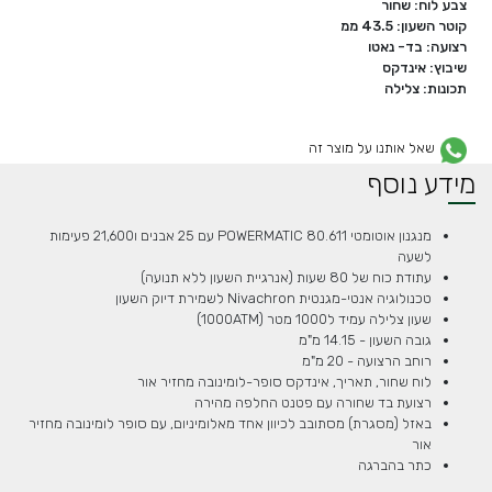
צבע לוח: שחור
קוטר השעון: 43.5 ממ
רצועה: בד- נאטו
שיבוץ: אינדקס
תכונות: צלילה
שאל אותנו על מוצר זה
מידע נוסף
מנגנון אוטומטי POWERMATIC 80.611 עם 25 אבנים ו21,600 פעימות
לשעה
עתודת כוח של 80 שעות (אנרגיית השעון ללא תנועה)
טכנולוגיה אנטי-מגנטית Nivachron לשמירת דיוק השעון
שעון צלילה עמיד ל1000 מטר (1000ATM)
גובה השעון - 14.15 מ"מ
רוחב הרצועה - 20 מ"מ
לוח שחור, תאריך, אינדקס סופר-לומינובה מחזיר אור
רצועת בד שחורה עם פטנט החלפה מהירה
באזל (מסגרת) מסתובב לכיוון אחד מאלומיניום, עם סופר לומינובה מחזיר
אור
כתר בהברגה