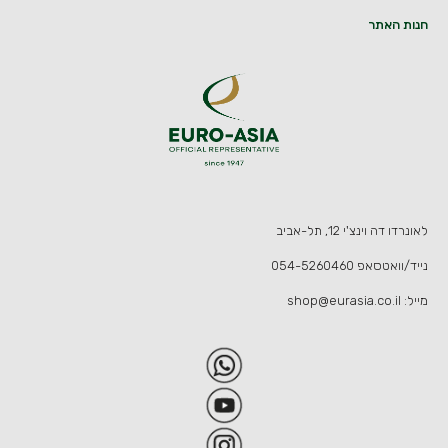
חנות האתר
לאונרדו דה וינצ'י 12, תל-אביב
נייד/וואטסאפ
054-5260460
מייל:
shop@eurasia.co.il