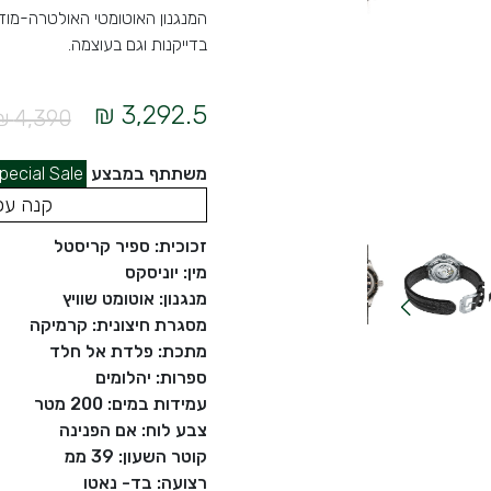
בדייקנות וגם בעוצמה.
3,292.5 ₪
4,390 ₪
משתתף במבצע
pecial Sale
קנה עכ
זכוכית: ספיר קריסטל
מין: יוניסקס
מנגנון: אוטומט שוויץ
מסגרת חיצונית: קרמיקה
מתכת: פלדת אל חלד
ספרות: יהלומים
עמידות במים: 200 מטר
צבע לוח: אם הפנינה
קוטר השעון: 39 ממ
רצועה: בד- נאטו