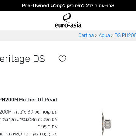
ארו-אסיה יד2 לחצו כאן לקטלוג Pre-Owned
Certina
>
Aqua
>
DS PH20
eritage DS
PH200M Mother Of Pearl
עם קוטר של 39 מ"מ, ה-DS PH200M הנודע יושב בצורה מושלמת על כל פרק יד.
אם הפנינה האלגנטית, הקרמיקה ו
את העיניים.
מגיע עם רצועת בד עשויה מחומר בר-קיימ