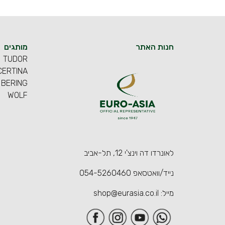
חנות האתר
מותגים
TUDOR
CERTINA
BERING
WOLF
לאונרדו דה וינצ'י 12, תל-אביב
נייד/וואטסאפ
054-5260460
מייל:
shop@eurasia.co.il