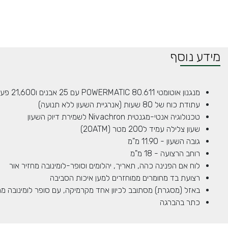
מידע נוסף
מנגנון אוטומטי POWERMATIC 80.611 עם 25 אבנים ו21,600 פעימות לשעה
עתודת כוח של 80 שעות (אנרגיית השעון ללא תנועה)
טכנולוגיה אנטי-מגנטית Nivachron לשמירת דיוק השעון
שעון צלילה עמיד ל200 מטר (20ATM)
גובה השעון - 11.90 מ"מ
רוחב הרצועה - 18 מ"מ
לוח אם הפנינה כהה, תאריך, יהלומים וסופר-לומינובה מחזיר אור
רצועת בד מחומרים ממוחזרים למען איכות הסביבה
באזל (מסגרת) מסתובב לכיוון אחד מקרמיקה, עם סופר לומינובה מח
כתר בהברגה