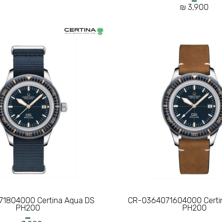
3,900 ₪
1804000 Certina Aqua DS
CR-0364071604000 Certi
PH200
PH200