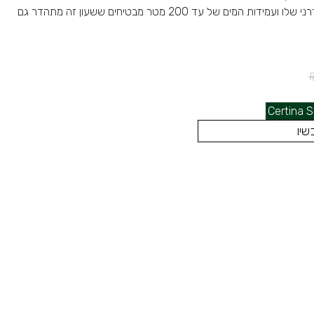
המנגנון האוטומטי האולטרה-מודרני שלו ועמידות המים של עד 200 מטר מבטיחים ששעון זה מתהדר גם
Certina S
שיו