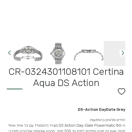
CR-0324301108101 Certina
Aqua DS Action
DS-Action DayDate Grey
החיים מלאים בהפתעות.
ה-DS Action Day-Date Powermatic 80 מצויד להתמודד עם כל אחד ואחד
מהם. שעון זה מציע עמידות למים עד 200 מטר, מנגנון אוטומטי אולטרה-מודרני