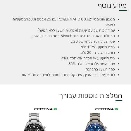
מידע נוסף
מנגנון אוטומטי POWERMATIC 80.621 עם 25 אבנים ו21,600 פעימות
לשעה
עתודת כוח של 80 שעות (אנרגיית השעון ללא תנועה)
טכנולוגיה אנטי-מגנטית Nivachron לשמירת דיוק השעון
שעון צלילה עד ללחץ של 20 בר
גובה השעון - 11.96 מ"מ
רוחב הרצועה - 20 מ"מ
גוף השעון עשוי פלדת אל-חלד 316L
צמיד עשוי פלדת אל-חלד 316L
כתר השעון בהברגה
לוח אפור, יום ותאריך, אינדקס מוזהב סופר-לומינובה מחזיר אור
המלצות נוספות עבורך