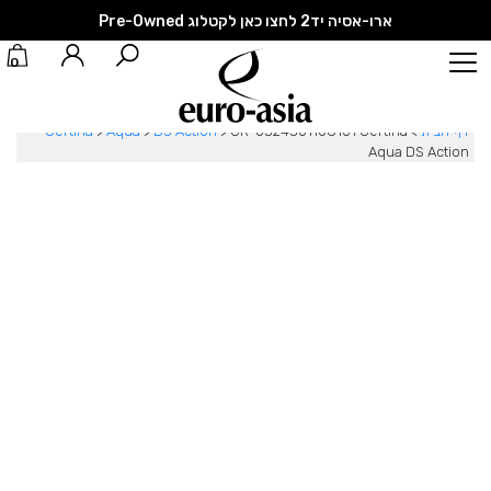
ארו-אסיה יד2 לחצו כאן לקטלוג Pre-Owned
0
דף הבית
>
CR-0324301108101 Certina
>
DS Action
>
Aqua
>
Certina
Aqua DS Action