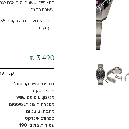
תת-ימיים: שעונים ימיים אלה לגבר
ועיצובם הדינמי.
ה
בזעזועים.
3,490 ₪
קנה עכ
זכוכית: ספיר קריסטל
מין: יוניסקס
מנגנון: אוטומט שוויץ
מסגרת חיצונית: טיטניום
מתכת: טיטניום
ספרות: אינדקס
עמידות במים: 190