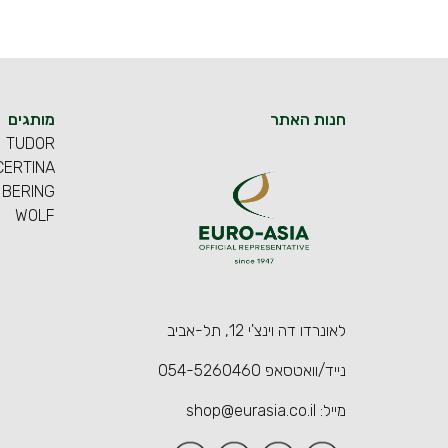
חנות האתר
מותגים
TUDOR
CERTINA
BERING
WOLF
לאונרדו דה וינצ'י 12, תל-אביב
נייד/וואטסאפ
054-5260460
מייל:
shop@eurasia.co.il