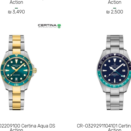
Action
Action
3,490 ₪
2,500 ₪
2209100 Certina Aqua DS
CR-0329291104101 Certi
Action
Action