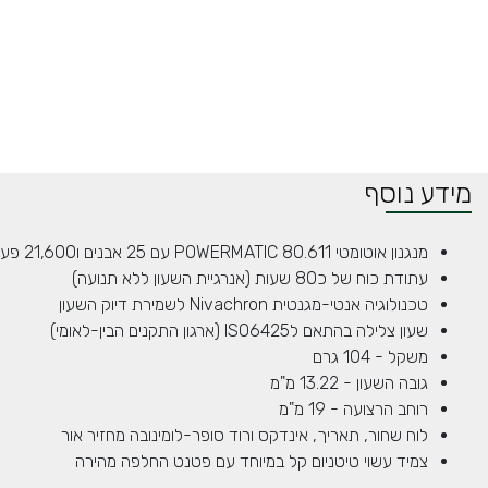
מידע נוסף
מנגנון אוטומטי POWERMATIC 80.611 עם 25 אבנים ו21,600 פעימות לשעה
עתודת כוח של כ80 שעות (אנרגיית השעון ללא תנועה)
טכנולוגיה אנטי-מגנטית Nivachron לשמירת דיוק השעון
שעון צלילה בהתאם לISO6425 (ארגון התקנים הבין-לאומי)
משקל - 104 גרם
גובה השעון - 13.22 מ"מ
רוחב הרצועה - 19 מ"מ
לוח שחור, תאריך, אינדקס ורוד סופר-לומינובה מחזיר אור
צמיד עשוי טיטניום קל במיוחד עם פטנט החלפה מהירה