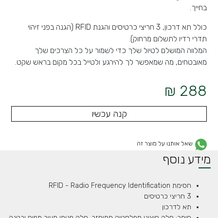
בחייך.
כולל תא דרכון, 3 חריצי כרטיסים והגנת RFID (הגנה בפני זיהוי
תדרי רדיו לתשלום מרחוק).
המלווה המושלם לטיול שלך כדי לשמור על כל הצרכים שלך
מאובטחים, מה שמאפשר לך להירגע ולטייל בכל מקום בראש שקט.
288 ₪
קנה עכשיו
שאל אותנו על מוצר זה
מידע נוסף
חסימת RFID - Radio
Frequency Identification
3 חריצי כרטיסים
תא לדרכון
חומר: חלק חיצוני מפלסטיק ממוחזר, חלק פנימי מעור תפוח ובטנה