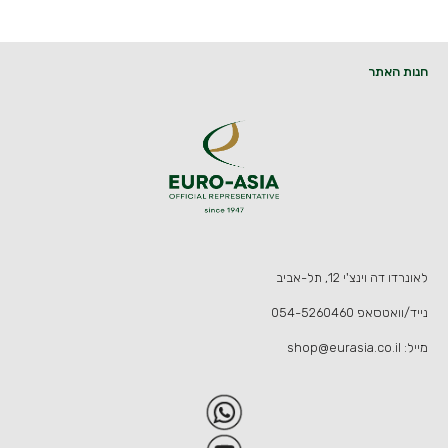
חנות האתר
לאונרדו דה וינצ'י 12, תל-אביב
נייד/וואטסאפ
054-5260460
מייל:
shop@eurasia.co.il