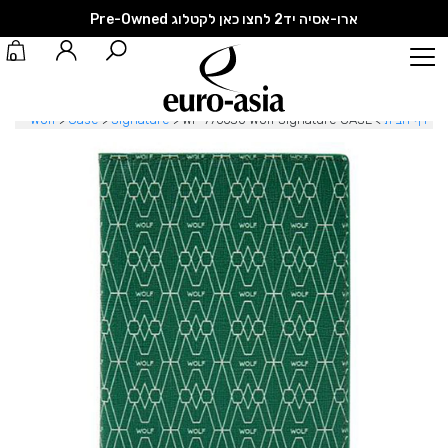
ארו-אסיה יד2 לחצו כאן לקטלוג Pre-Owned
0
דף הבית
>
WF-776630 Wolf Signature CASE
>
Signature
>
Case
>
Wolf