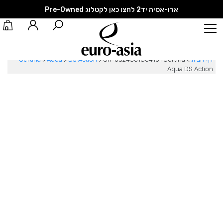
ארו-אסיה יד2 לחצו כאן לקטלוג Pre-Owned
0
דף הבית
>
CR-0324301804101 Certina
>
DS Action
>
Aqua
>
Certina
Aqua DS Action