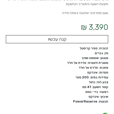
ותצוגת השעה והתאריך הנחשקת.
שעון ספורטיבי ואלגנטי באותה מידה.
3,390 ₪
קנה עכשיו
זכוכית: ספיר קריסטל
מין: גברים
מנגנון: אוטומט שוויץ
מסגרת חיצונית: פלדת אל חלד
מתכת: פלדת אל חלד
ספרות: אינדקס
עמידות במים: 200 מטר
צבע לוח: כחול
קוטר השעון: 41 ממ
רצועה: בד- נאטו
שיבוץ: אינדקס
תכונות: PowerReserve