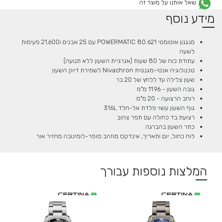
שאל אותנו על מוצר זה
מידע נוסף
מנגנון אוטומטי POWERMATIC 80.621 עם 25 אבנים ו21,600 פעימות
לשעה
עתודת כוח של 80 שעות (אנרגיית השעון ללא תנועה)
טכנולוגיה אנטי-מגנטית Nivachron לשמירת דיוק השעון
שעון צלילה עד ללחץ של 20 בר
גובה השעון - 11.96 מ"מ
רוחב הרצועה - 20 מ"מ
גוף השעון עשוי פלדת אל-חלד 316L
רצועת בד כחולה עם תפר צהוב
כתר השעון בהברגה
לוח כחול, יום ותאריך, אינדקס מוזהב סופר-לומינובה מחזיר אור
המלצות נוספות עבורך