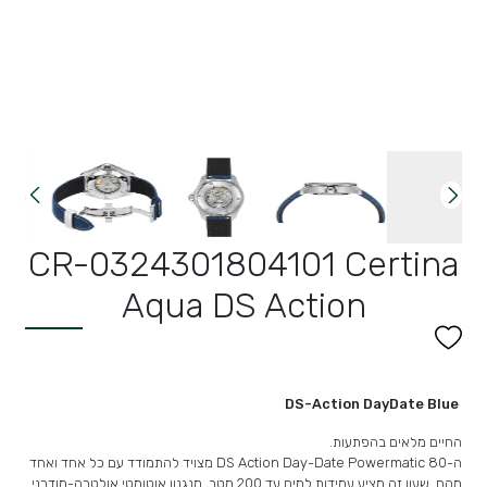
CR-0324301804101 Certina
Aqua DS Action
DS-Action DayDate Blue
החיים מלאים בהפתעות.
ה-DS Action Day-Date Powermatic 80 מצויד להתמודד עם כל אחד ואחד
מהם. שעון זה מציע עמידות למים עד 200 מטר, מנגנון אוטומטי אולטרה-מודרני