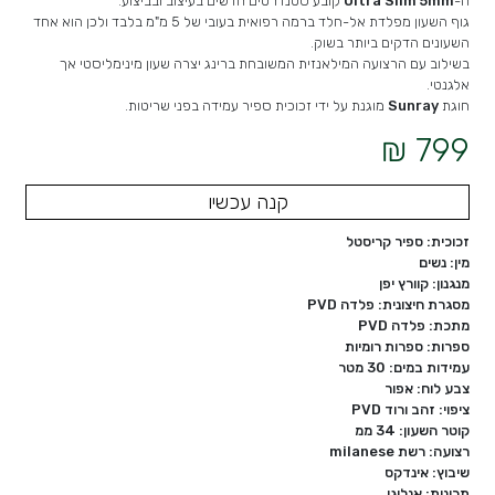
ה-
Ultra Slim 5mm
קובע סטנדרטים חדשים בעיצוב ובביצוע.
גוף השעון מפלדת אל-חלד ברמה רפואית בעובי של 5 מ"מ בלבד ולכן הוא אחד
השעונים הדקים ביותר בשוק.
בשילוב עם הרצועה המילאנזית המשובחת ברינג יצרה שעון מינימליסטי אך
אלגנטי.
חוגת
Sunray
מוגנת על ידי זכוכית ספיר עמידה בפני שריטות.
799 ₪
קנה עכשיו
זכוכית: ספיר קריסטל
מין: נשים
מנגנון: קוורץ יפן
מסגרת חיצונית: פלדה PVD
מתכת: פלדה PVD
ספרות: ספרות רומיות
עמידות במים: 30 מטר
צבע לוח: אפור
ציפוי: זהב ורוד PVD
קוטר השעון: 34 ממ
רצועה: רשת milanese
שיבוץ: אינדקס
תכונות: אנלוגי