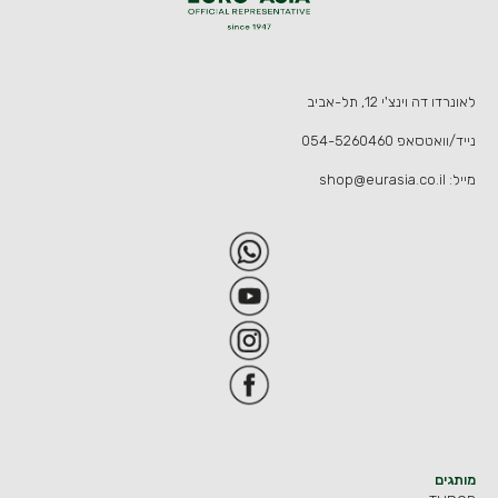
לאונרדו דה וינצ'י 12, תל-אביב
נייד/וואטסאפ
054-5260460
מייל:
shop@eurasia.co.il
מותגים