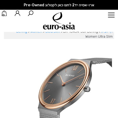
ארו-אסיה יד2 לחצו כאן לקטלוג Pre-Owned
0
דף הבית
>
BR-18434-369 Bering
>
Ultra Slim
>
Women
>
Bering
Women Ultra Slim