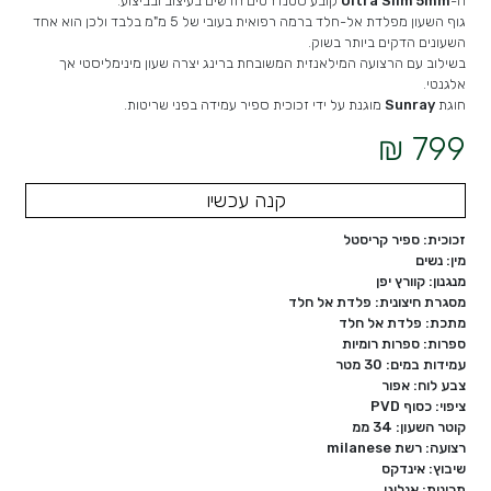
ה-
Ultra Slim 5mm
קובע סטנדרטים חדשים בעיצוב ובביצוע.
גוף השעון מפלדת אל-חלד ברמה רפואית בעובי של 5 מ"מ בלבד ולכן הוא אחד
השעונים הדקים ביותר בשוק.
בשילוב עם הרצועה המילאנזית המשובחת ברינג יצרה שעון מינימליסטי אך
אלגנטי.
חוגת
Sunray
מוגנת על ידי זכוכית ספיר עמידה בפני שריטות.
799 ₪
קנה עכשיו
זכוכית: ספיר קריסטל
מין: נשים
מנגנון: קוורץ יפן
מסגרת חיצונית: פלדת אל חלד
מתכת: פלדת אל חלד
ספרות: ספרות רומיות
עמידות במים: 30 מטר
צבע לוח: אפור
ציפוי: כסוף PVD
קוטר השעון: 34 ממ
רצועה: רשת milanese
שיבוץ: אינדקס
תכונות: אנלוגי