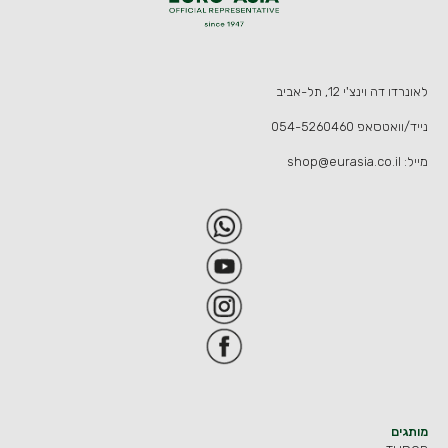
לאונרדו דה וינצ'י 12, תל-אביב
נייד/וואטסאפ
054-5260460
מייל:
shop@eurasia.co.il
מותגים