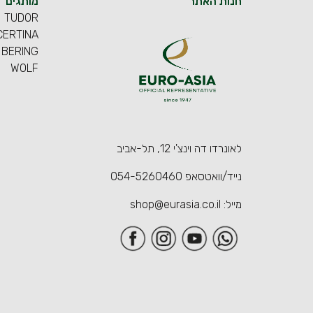
חנות האתר
מותגים
TUDOR
CERTINA
BERING
WOLF
לאונרדו דה וינצ'י 12, תל-אביב
נייד/וואטסאפ
054-5260460
מייל:
shop@eurasia.co.il