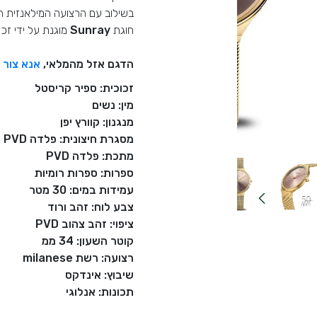
בשילוב עם הרצועה המילאנזית המ
חוגת
Sunray
מוגנת על ידי זכו
הדגם אזל מהמלאי,
אנא צור 
זכוכית: ספיר קריסטל
מין: נשים
מנגנון: קוורץ יפן
מסגרת חיצונית: פלדה PVD
מתכת: פלדה PVD
ספרות: ספרות רומיות
עמידות במים: 30 מטר
צבע לוח: זהב ורוד
ציפוי: זהב צהוב PVD
קוטר השעון: 34 ממ
רצועה: רשת milanese
שיבוץ: אינדקס
תכונות: אנלוגי