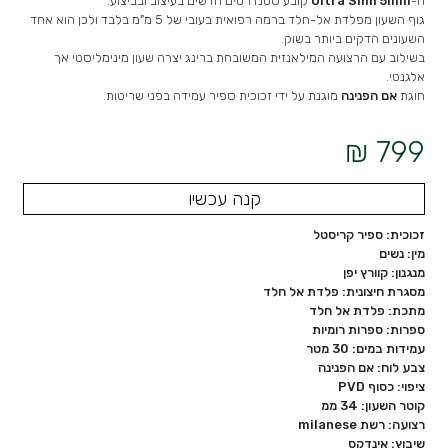
ה-
Ultra Slim 5mm
קובע סטנדרטים חדשים בעיצוב ובביצוע.
גוף השעון מפלדת אל-חלד ברמה רפואית בעובי של 5 מ"מ בלבד ולכן הוא אחד
השעונים הדקים ביותר בשוק.
בשילוב עם הרצועה המילאנזית המשובחת ברינג יצרה שעון מינימליסטי אך
אלגנטי.
חוגת
אם הפנינה
מוגנת על ידי זכוכית ספיר עמידה בפני שריטות.
799 ₪
קנה עכשיו
זכוכית: ספיר קריסטל
מין: נשים
מנגנון: קוורץ יפן
מסגרת חיצונית: פלדת אל חלד
מתכת: פלדת אל חלד
ספרות: ספרות רומיות
עמידות במים: 30 מטר
צבע לוח: אם הפנינה
ציפוי: כסוף PVD
קוטר השעון: 34 ממ
רצועה: רשת milanese
שיבוץ: אינדקס