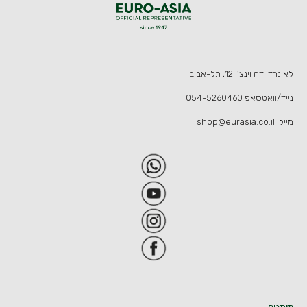
לאונרדו דה וינצ'י 12, תל-אביב
נייד/וואטסאפ
054-5260460
מייל:
shop@eurasia.co.il
מותגים