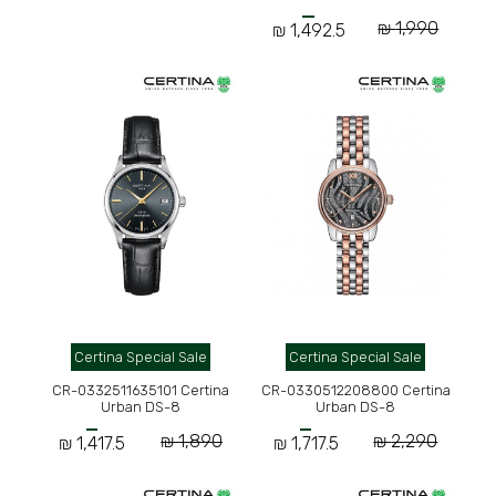
1,990 ₪
1,492.5 ₪
Certina Special Sale
Certina Special Sale
CR-0332511635101 Certina
CR-0330512208800 Certina
Urban DS-8
Urban DS-8
1,890 ₪
2,290 ₪
1,417.5 ₪
1,717.5 ₪