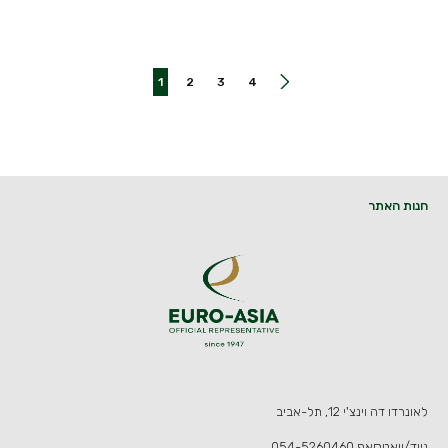
1
2
3
4
חנות האתר
לאונרדו דה וינצ'י 12, תל-אביב
נייד/וואטסאפ
054-5260460