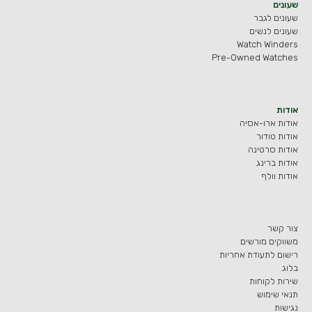
שעונים
שעונים לגבר
שעונים לנשים
Watch Winders
Pre-Owned Watches
אודות
אודות ארו-אסיה
אודות טודור
אודות סרטינה
אודות ברינג
אודות וולף
צור קשר
משווקים מורשים
רישום לתעודת אחריות
בלוג
שירות לקוחות
תנאי שימוש
נגישות