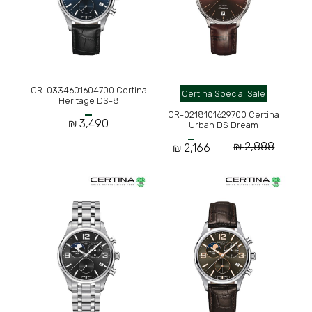
CR-0334601604700 Certina
Certina Special Sale
Heritage DS-8
CR-0218101629700 Certina
3,490 ₪
Urban DS Dream
2,888 ₪
2,166 ₪