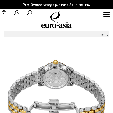
ארו-אסיה יד2 לחצו כאן לקטלוג Pre-Owned
0
דף הבית
>
CR-0330512211801 Certina Urban
>
DS-8
>
Urban
>
Certina
DS-8