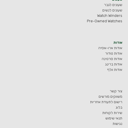
שעונים לגבר
שעונים לנשים
Watch Winders
Pre-Owned Watches
אודות
אודות ארו-אסיה
אודות טודור
אודות סרטינה
אודות ברינג
אודות וולף
צור קשר
משווקים מורשים
רישום לתעודת אחריות
בלוג
שירות לקוחות
תנאי שימוש
נגישות