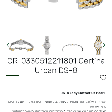
CR-0330512211801 Certina
Urban DS-8
DS-8 Lady Mother Of Pearl
המראה האלגנטי הזה מסתיר פעימות לב עוצמתיות: שעון נשים זה עם לוח שישר
מושך את העין
מצויד במנגנון קוורץ Precidrive™ ברמת דיוק יוצאת דופן, מאושר כרונומטר.