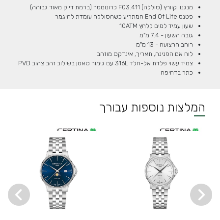
מנגנון קוורץ (סוללה) F03.411 כרונומטר (ברמת דיוק מאוד גבוהה)
פטנט End Of Life המתריע כשהסוללה עומדת להיגמר
שעון עמיד למים ללחץ 10ATM
גובה השעון - 7.4 מ"מ
רוחב הרצועה - 13 מ"מ
לוח אם הפנינה, תאריך, אינדקס מוזהב
צמיד עשוי פלדת אל-חלד 316L עם גימור סאטן בשילוב זהב צהוב PVD
כתר בדחיפה
המלצות נוספות עבורך