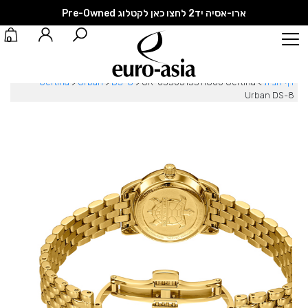
ארו-אסיה יד2 לחצו כאן לקטלוג Pre-Owned
0
דף הבית
>
CR-0330513311800 Certina
>
DS-8
>
Urban
>
Certina
Urban DS-8