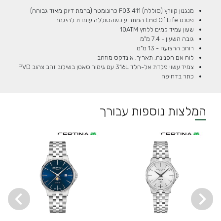
מנגנון קוורץ (סוללה) F03.411 כרונומטר (ברמת דיוק מאוד גבוהה)
פטנט End Of Life המתריע כשהסוללה עומדת להיגמר
שעון עמיד למים ללחץ 10ATM
גובה השעון - 7.4 מ"מ
רוחב הרצועה - 13 מ"מ
לוח אם הפנינה, תאריך, אינדקס מוזהב
צמיד עשוי פלדת אל-חלד 316L עם גימור סאטן בשילוב זהב צהוב PVD
כתר בדחיפה
המלצות נוספות עבורך