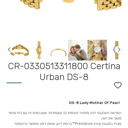
CR-0330513311800 Certina
Urban DS-8
DS-8 Lady Mother Of Pearl
המראה האלגנטי הזה מסתיר פעימות לב עוצמתיות: שעון נשים זה עם לוח שישר
מושך את העין
מצויד במנגנון קוורץ Precidrive™ ברמת דיוק יוצאת דופן, מאושר כרונומטר.