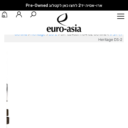
ארו-אסיה יד2 לחצו כאן לקטלוג Pre-Owned
0
דף הבית
>
CR-0246071104102 Certina
>
DS-2
>
Heritage
>
Certina
Heritage DS-2