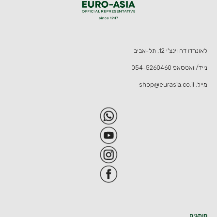
לאונרדו דה וינצ'י 12, תל-אביב
נייד/וואטסאפ
054-5260460
מייל:
shop@eurasia.co.il
מותגים