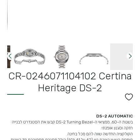
CR-0246071104102 Certina
Heritage DS-2
DS-2 AUTOMATIC
בשנות ה-60, ממציאי ה-DS-2 Turning Bezel קבעו את הסטנדרט לבנייה
חזקה וסגנון אופנתי.
הקולקציה החדשה שווה להם מכל בחינה.
קופסת השעון בצורת טון (42 על 41 מ"מ) כולל מסגרת מסתובבת חד כיוונית.