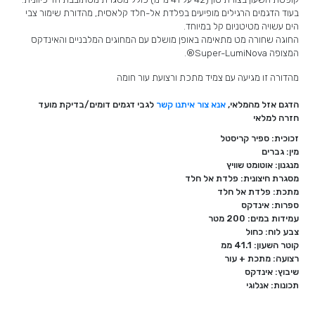
בעוד הדגמים הרגילים מופיעים בפלדת אל-חלד קלאסית, מהדורת שימור צבי
הים עשויה מטיטניום קל במיוחד.
החוגה שחורה מט מתאימה באופן מושלם עם המחוגים המלבניים והאינדקס
המצופה Super-LumiNova®.
מהדורה זו מגיעה עם צמיד מתכת ורצועת עור חומה
הדגם אזל מהמלאי,
אנא צור איתנו קשר
לגבי דגמים דומים/בדיקת מועד
חזרה למלאי
זכוכית: ספיר קריסטל
מין: גברים
מנגנון: אוטומט שוויץ
מסגרת חיצונית: פלדת אל חלד
מתכת: פלדת אל חלד
ספרות: אינדקס
עמידות במים: 200 מטר
צבע לוח: כחול
קוטר השעון: 41.1 ממ
רצועה: מתכת + עור
שיבוץ: אינדקס
תכונות: אנלוגי