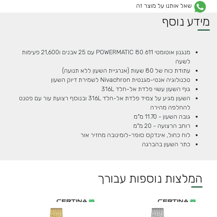
שאל אותנו על מוצר זה
מידע נוסף
מנגנון אוטומטי POWERMATIC 80.611 עם 25 אבנים ו21,600 פעימות
לשעה
עתודת כוח של 80 שעות (אנרגיית השעון ללא תנועה)
טכנולוגיה אנטי-מגנטית Nivachron לשמירת דיוק השעון
גוף השעון עשוי פלדת אל-חלד 316L
השעון מגיע על צמיד פלדת אל-חלד 316L ובנוסף רצועת עור עם פטנט
להחלפה מהירה
גובה השעון - 11.70 מ"מ
רוחב הרצועה - 20 מ"מ
לוח כחול, אינדקס סופר-לומינובה מחזיר אור
כתר השעון בהברגה
המלצות נוספות עבורך