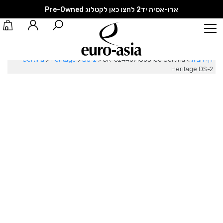
ארו-אסיה יד2 לחצו כאן לקטלוג Pre-Owned
0
דף הבית
>
CR-0244071803100 Certina
>
DS-2
>
Heritage
>
Certina
Heritage DS-2