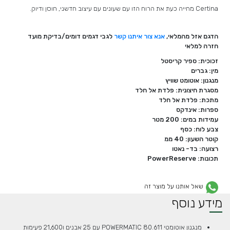
Certina מחייה כעת את הרוח הזו עם שעונים עם עיצוב חדשני, חוסן ודיוק.
הדגם אזל מהמלאי,
אנא צור איתנו קשר
לגבי דגמים דומים/בדיקת מועד
חזרה למלאי
זכוכית: ספיר קריסטל
מין: גברים
מנגנון: אוטומט שוויץ
מסגרת חיצונית: פלדת אל חלד
מתכת: פלדת אל חלד
ספרות: אינדקס
עמידות במים: 200 מטר
צבע לוח: כסף
קוטר השעון: 40 ממ
רצועה: בד- נאטו
תכונות: PowerReserve
שאל אותנו על מוצר זה
מידע נוסף
מנגנון אוטומטי POWERMATIC 80.611 עם 25 אבנים ו21,600 פעימות