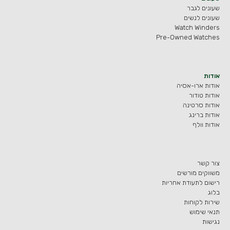
שעונים לגבר
שעונים לנשים
Watch Winders
Pre-Owned Watches
אודות
אודות ארו-אסיה
אודות טודור
אודות סרטינה
אודות ברינג
אודות וולף
צור קשר
משווקים מורשים
רישום לתעודת אחריות
בלוג
שירות לקוחות
תנאי שימוש
נגישות