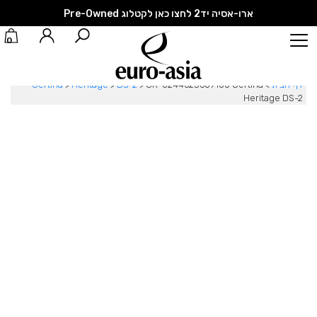
ארו-אסיה יד2 לחצו כאן לקטלוג Pre-Owned
0
דף הבית
>
CR-0244623609100 Certina
>
DS-2
>
Heritage
>
Certina
Heritage DS-2