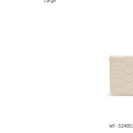
Large
WF-324853 