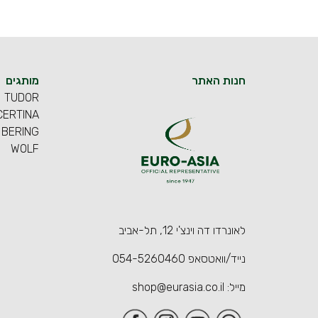
חנות האתר
מותגים
TUDOR
CERTINA
BERING
WOLF
לאונרדו דה וינצ'י 12, תל-אביב
נייד/וואטסאפ
054-5260460
מייל:
shop@eurasia.co.il