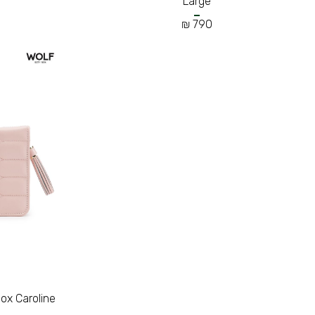
Large
790 ₪
ox Caroline