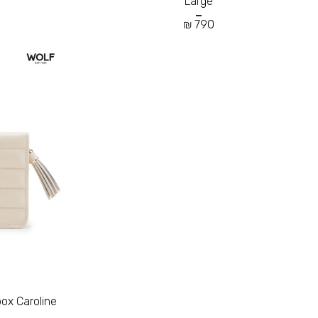
Large
790 ₪
ox Caroline