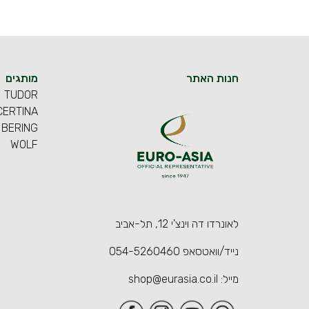
חנות האתר
מותגים
TUDOR
CERTINA
BERING
WOLF
לאונרדו דה וינצ'י 12, תל-אביב
נייד/וואטסאפ
054-5260460
מייל:
shop@eurasia.co.il