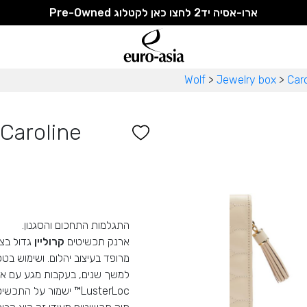
ארו-אסיה יד2 לחצו כאן לקטלוג Pre-Owned
Wolf
>
Jewelry box
>
Caro
Caroline
התגלמות התחכום והסגנון.
ארנק תכשיטים
קרוליין
מרופד בעיצוב יהלום.
ושימוש בטכ
למשך שנים, בעקבות מגע עם אווי
LusterLoc™ ישמור על התכשיטים כחדשים למשך 35 שנים!