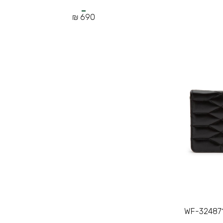
690 ₪
WF-324871 