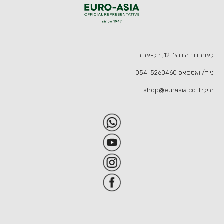
לאונרדו דה וינצ'י 12, תל-אביב
נייד/וואטסאפ
054-5260460
מייל:
shop@eurasia.co.il