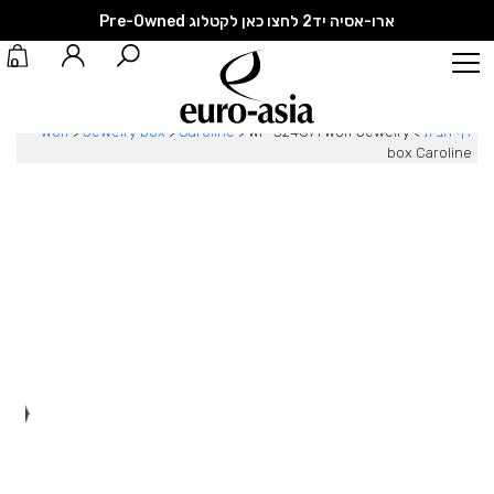
ארו-אסיה יד2 לחצו כאן לקטלוג Pre-Owned
0
דף הבית
>
WF-324871 Wolf Jewelry
>
Caroline
>
Jewelry box
>
Wolf
box Caroline