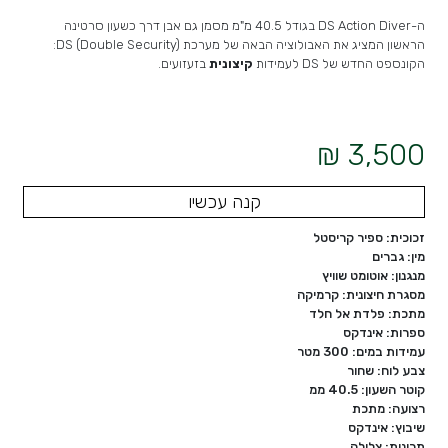
ה-DS Action Diver בגודל 40.5 מ"מ מסמן גם אבן דרך כשעון סרטינה
הראשון המציג את האבולוציה הבאה של מערכת DS (Double Security):
הקונספט החדש של DS לעמידות
קיצונית
בזעזועים.
3,500 ₪
קנה עכשיו
זכוכית: ספיר קריסטל
מין: גברים
מנגנון: אוטומט שוויץ
מסגרת חיצונית: קרמיקה
מתכת: פלדת אל חלד
ספרות: אינדקס
עמידות במים: 300 מטר
צבע לוח: שחור
קוטר השעון: 40.5 ממ
רצועה: מתכת
שיבוץ: אינדקס
תכונות: צלילה