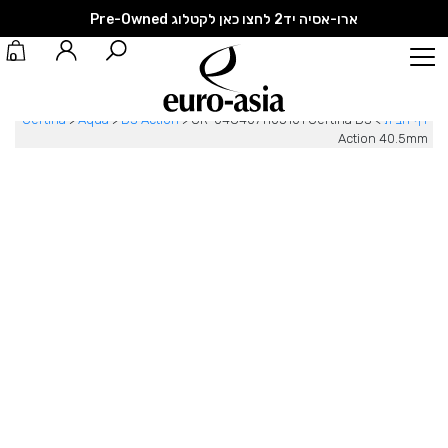
ארו-אסיה יד2 לחצו כאן לקטלוג Pre-Owned
0
דף הבית
>
CR-0484071105101 Certina DS
>
DS Action
>
Aqua
>
Certina
Action 40.5mm