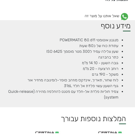
שאל אותנו על מוצר זה
מידע נוסף
מנגנון אוטומטי POWERMATIC 80.611
עתודת כוח של כ80 שעות
שעון צלילה עמיד ל300 מטר מוסמך ISO 6425
כתר בהברגה
גובה השעון - 14.10 מ"מ
רוחב הרצועה - 20 מ"מ
משקל - 190 גרם
לוח שחור, תאריך, אינדקס מוזהב סופר-לומינובה מחזיר אור
גוף השעון עשוי פלדת אל חלד 316L
צמיד חוליות פלדת אל-חלד עם פטנט להחלפה מהירה (
Quick-release
system)
המלצות נוספות עבורך