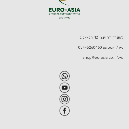
לאונרדו דה וינצ'י 12, תל-אביב
נייד/וואטסאפ
054-5260460
מייל:
shop@eurasia.co.il