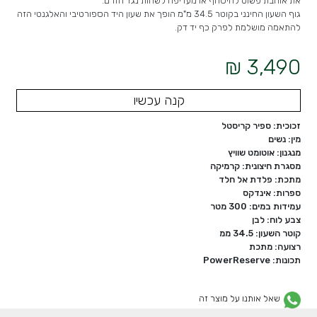
את אוהבת פשוט להיסחף או מעדיפה לשחות נגד הזרם.
גוף השעון החינני בקוטר 34.5 מ"מ הופך את שעון היד הספורטיבי והאלגנטי הזה
להתאמה מושלמת לפרק כף יד דק.
3,490 ₪
קנה עכשיו
זכוכית: ספיר קריסטל
מין: נשים
מנגנון: אוטומט שוויץ
מסגרת חיצונית: קרמיקה
מתכת: פלדת אל חלד
ספרות: אינדקס
עמידות במים: 300 מטר
צבע לוח: לבן
קוטר השעון: 34.5 ממ
רצועה: מתכת
תכונות: PowerReserve
שאל אותנו על מוצר זה