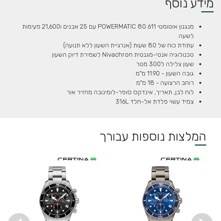
מידע נוסף
מנגנון אוטומטי POWERMATIC 80.611 עם 25 אבנים ו21,600 פעימות
לשעה
עתודת כוח של 80 שעות (אנרגיית השעון ללא תנועה)
טכנולוגיה אנטי-מגנטית Nivachron לשמירת דיוק השעון
שעון צלילה ל300 מטר
גובה השעון - 11.90 מ"מ
רוחב הרצועה - 18 מ"מ
לוח לבן, תאריך, אינדקס סופר-לומינובה מחזיר אור
צמיד עשוי פלדת אל-חלד 316L
המלצות נוספות עבורך