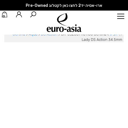
ארו-אסיה יד2 לחצו כאן לקטלוג Pre-Owned
0
דף הבית
>
CR-0320071101100 Certina
>
DS Action
>
Aqua
>
Certina
Lady DS Action 34.5mm