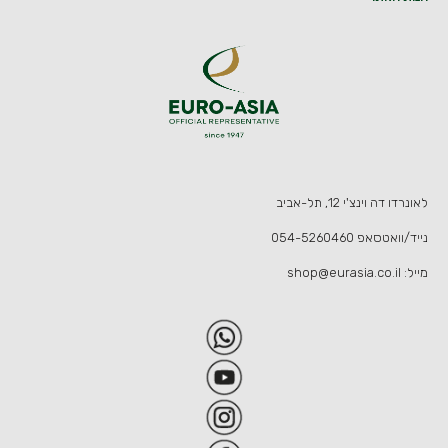
לאונרדו דה וינצ'י 12, תל-אביב
נייד/וואטסאפ
054-5260460
מייל:
shop@eurasia.co.il