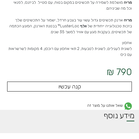
מריה
מושלמת לשמירה על תכשיטים במקום בטוח, עם סטייל. לביזנס, לפנאי
וכל מה שביניהם.
מריה
ארנק תכשיטים גדול עשוי עור בצבע חרדל, ישמור על התכשיטים שלך
בזכות טכנולוגייה ייחודית של
וולף
LusterLoc™ בבטנת הארנק, המונע הכתמה
של תכשיטים, בעקבות מגע עם אוויר למשך 35 שנים.
אחסון:
לשונית לעגילים, לשונית לטבעות, 2 תאי אחסון עם רוכסן, 4 מקומות לשרשראות
עם כיס
790 ₪
קנה עכשיו
שאל אותנו על מוצר זה
מידע נוסף