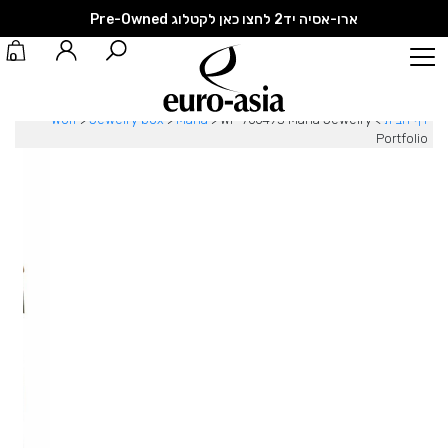
ארו-אסיה יד2 לחצו כאן לקטלוג Pre-Owned
0
דף הבית
>
WF-766493 Maria Jewelry
>
Maria
>
Jewelry box
>
Wolf
Portfolio