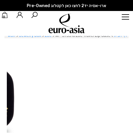
ארו-אסיה יד2 לחצו כאן לקטלוג Pre-Owned
0
דף הבית
>
WF-393316 Zoe Travel Zip Case
>
Zoe
>
Jewelry box
>
Wolf