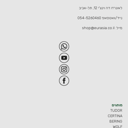
לאונרדו דה וינצ'י 12, תל-אביב
נייד/וואטסאפ
054-5260460
מייל:
shop@eurasia.co.il
מותגים
TUDOR
CERTINA
BERING
WOLF