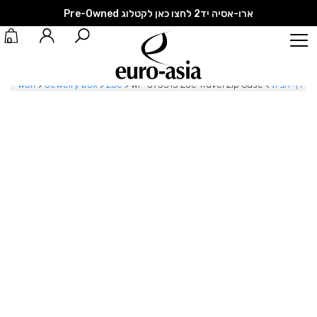
ארו-אסיה יד2 לחצו כאן לקטלוג Pre-Owned
0
דף הבית
>
WF-393313 Zoe Travel Zip Case
>
Zoe
>
Jewelry box
>
Wolf