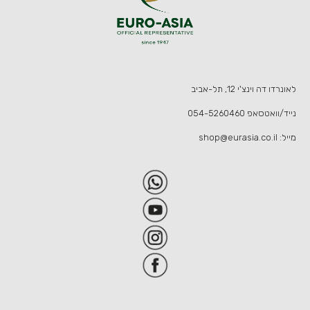
לאונרדו דה וינצ'י 12, תל-אביב
נייד/וואטסאפ
054-5260460
מייל:
shop@eurasia.co.il