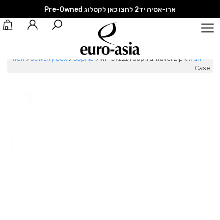
ארו-אסיה יד2 לחצו כאן לקטלוג Pre-Owned
0
דף הבית
>
WF-392221 Sophia Travel Zip
>
Sophia
>
Jewelry box
>
Wolf
Case