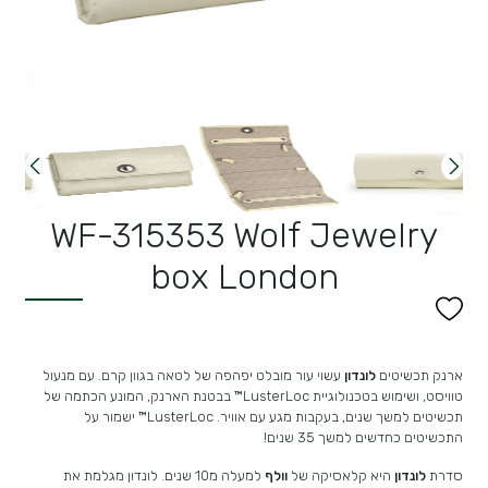
WF-315353 Wolf Jewelry
box London
ארנק תכשיטים
לונדון
עשוי עור מובלט יפהפה של לטאה בגוון קרם. עם מנעול
טוויסט, ושימוש בטכנולוגיית
LusterLoc™ בבטנת הארנק, המונע הכתמה של
תכשיטים למשך שנים, בעקבות מגע עם אוויר. LusterLoc™ ישמור על
התכשיטים כחדשים למשך 35 שנים!
סדרת
לונדון
היא קלאסיקה של
וולף
למעלה מ10 שנים. לונדון מגלמת את