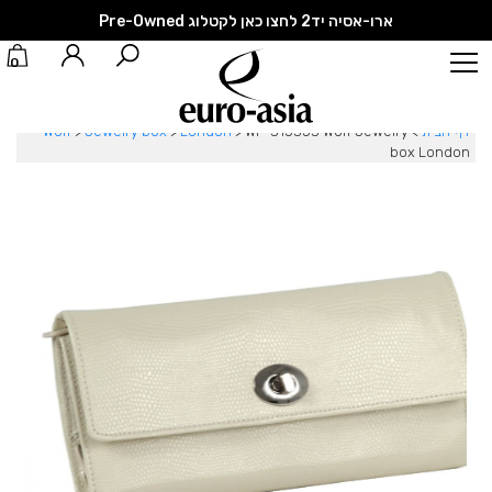
ארו-אסיה יד2 לחצו כאן לקטלוג Pre-Owned
0
דף הבית
>
WF-315353 Wolf Jewelry
>
London
>
Jewelry box
>
Wolf
box London