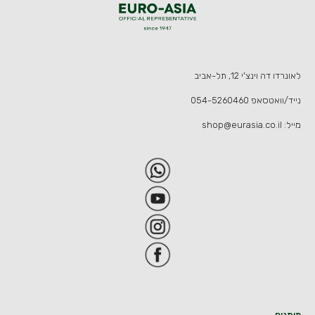
לאונרדו דה וינצ'י 12, תל-אביב
נייד/וואטסאפ
054-5260460
מייל:
shop@eurasia.co.il
מותגים