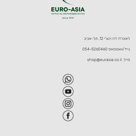
לאונרדו דה וינצ'י 12, תל-אביב
נייד/וואטסאפ
054-5260460
מייל:
shop@eurasia.co.il