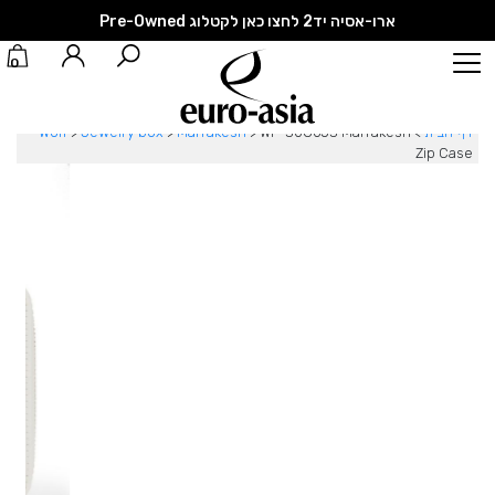
ארו-אסיה יד2 לחצו כאן לקטלוג Pre-Owned
0
דף הבית
>
WF-308653 Marrakesh
>
Marrakesh
>
Jewelry box
>
Wolf
Zip Case