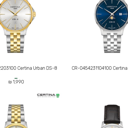
203100 Certina Urban DS-8
CR-0454231104100 Certina
1,990 ₪