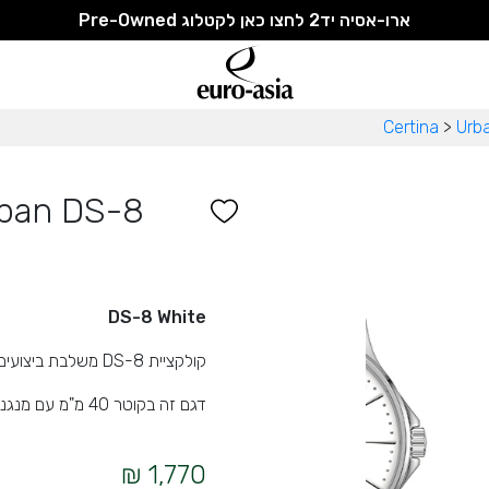
ארו-אסיה יד2 לחצו כאן לקטלוג Pre-Owned
Certina
>
Urb
rban DS-8
DS-8 White
קולקציית DS-8 משלבת ביצועים טכניים מעולים עם תחושה אמיתית של סטייל.
דגם זה בקוטר 40 מ"מ עם מנגנון קוורץ (סוללה) ברמת דיוק מאוד גבוהה.
1,770 ₪