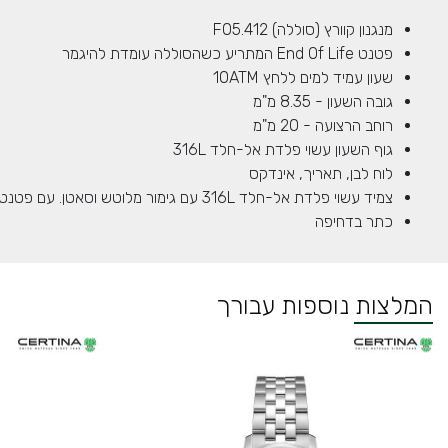
מנגנון קוורץ (סוללה) F05.412
פטנט End Of Life המתריע כשהסוללה עומדת להיגמר
שעון עמיד למים ללחץ 10ATM
גובה השעון - 8.35 מ"מ
רוחב הרצועה - 20 מ"מ
גוף השעון עשוי פלדת אל-חלד 316L
לוח לבן, תאריך, אינדקס
צמיד עשוי פלדת אל-חלד 316L עם גימור מלוטש וסאטן. עם פטנט להחלפה מהירה
כתר בדחיפה
המלצות נוספות עבורך