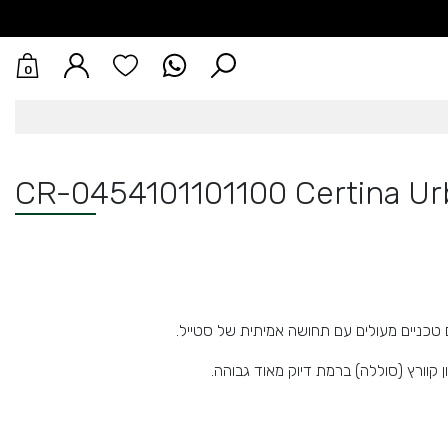
0
CR-0454101101100 Certina U