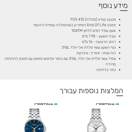
מידע נוסף
מנגנון קוורץ (סוללה) F03.412
פטנט End Of Life המתריע כשהסוללה עומדת להיגמר
שעון עמיד למים ללחץ 10ATM
גובה השעון - 7.95 מ"מ
רוחב הרצועה - 16 מ"מ
גוף השעון עשוי פלדת אל-חלד 316L
לוח שחור, תאריך, אינדקס
צמיד עשוי פלדת אל-חלד 316L עם גימור מלוטש וסאטן עם פטנט להחלפה
מהירה
כתר בדחיפה
המלצות נוספות עבורך