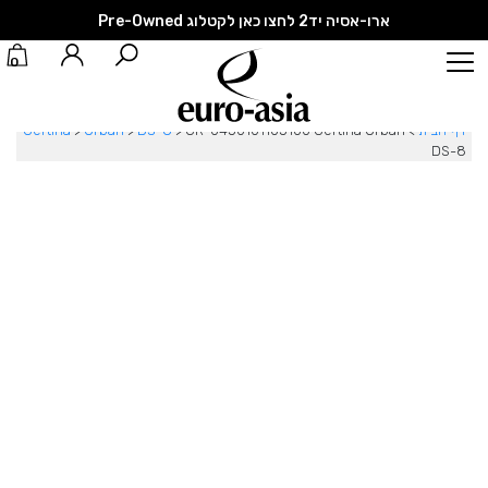
ארו-אסיה יד2 לחצו כאן לקטלוג Pre-Owned
0
דף הבית
>
CR-0450101105100 Certina Urban
>
DS-8
>
Urban
>
Certina
DS-8