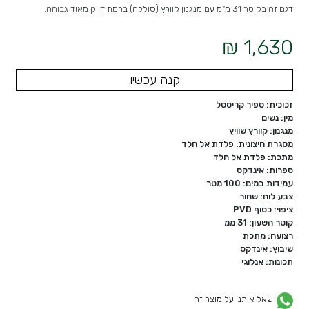
דגם זה בקוטר 31 מ"מ עם מנגנון קוורץ (סוללה) ברמת דיוק מאוד גבוהה.
1,630 ₪
קנה עכשיו
זכוכית: ספיר קריסטל
מין: נשים
מנגנון: קוורץ שוויץ
מסגרת חיצונית: פלדת אל חלד
מתכת: פלדת אל חלד
ספרות: אינדקס
עמידות במים: 100 מטר
צבע לוח: שחור
ציפוי: כסוף PVD
קוטר השעון: 31 ממ
רצועה: מתכת
שיבוץ: אינדקס
תכונות: אנלוגי
שאל אותנו על מוצר זה