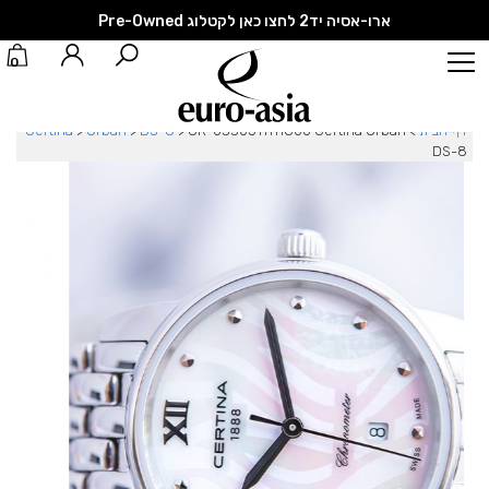
ארו-אסיה יד2 לחצו כאן לקטלוג Pre-Owned
0
דף הבית
>
CR-0330511111800 Certina Urban
>
DS-8
>
Urban
>
Certina
DS-8