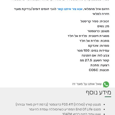
הדגם אזל מהמלאי,
אנא צור איתנו קשר
לגבי דגמים דומים/בדיקת מועד
חזרה למלאי
זכוכית: ספיר קריסטל
מין: נשים
מנגנון: כרונומטר
מסגרת חיצונית: פלדת אל חלד
מתכת: פלדת אל חלד
ספרות: אינדקס
עמידות במים: 100 מטר
צבע לוח: אם הפנינה
קוטר השעון: 27.5 ממ
רצועה: מתכת
תכונות: COSC
שאל אותנו על מוצר זה
מידע נוסף
מנגנון קוורץ (סוללה) F03.411 כרונומטר (ברמת דיוק מאוד גבוהה)
פטנט End Of Life המתריע כשהסוללה עומדת להיגמר
שעון עמיד למים ללחץ 10ATM