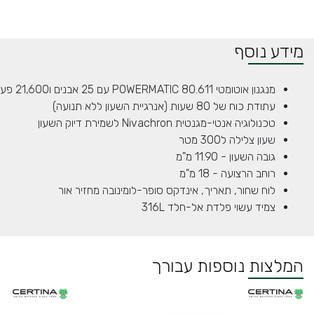
מידע נוסף
מנגנון אוטומטי POWERMATIC 80.611 עם 25 אבנים ו21,600 פעימות לשעה
עתודת כוח של 80 שעות (אנרגיית השעון ללא תנועה)
טכנולוגיה אנטי-מגנטית Nivachron לשמירת דיוק השעון
שעון צלילה ל300 מטר
גובה השעון - 11.90 מ"מ
רוחב הרצועה - 18 מ"מ
לוח שחור, תאריך, אינדקס סופר-לומינובה מחזיר אור
צמיד עשוי פלדת אל-חלד 316L
המלצות נוספות עבורך