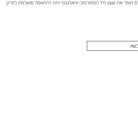
השעון החינני בקוטר 34.5 מ"מ הופך את שעון היד הספורטיבי והאלגנטי הזה להתאמה מושלמת לפרק
שיו