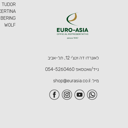
TUDOR
CERTINA
BERING
WOLF
לאונרדו דה וינצ'י 12, תל-אביב
נייד/וואטסאפ
054-5260460
מייל:
shop@eurasia.co.il