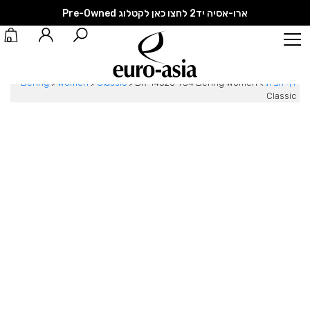
ארו-אסיה יד2 לחצו כאן לקטלוג Pre-Owned
0
דף הבית
>
BR-14520-734 Bering Women
>
Classic
>
Women
>
Bering
Classic