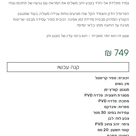
צמיד מפלדת אל-חלד בצבע זהב משלים את המראה עם נגיעה של תחכום נצחי.
הפרופיל הדק והצמיד הקל שלו מציעים נוחות ענידה מעולה, בעוד שמנגנון
הקוורץ המדויק מבטיח מדידת זמן אמינה. זכוכית ספיר עמידה מבפני שריטות
מגינה על החוגה מפני בלאי יומיומי.
שעון זה הוא יותר מאביזר - הוא ביטוי עדין של סגנון וחן.
749 ₪
קנה עכשיו
זכוכית: ספיר קריסטל
מין: נשים
מנגנון: קוורץ יפן
מסגרת חיצונית: פלדה PVD
מתכת: פלדה PVD
ספרות: אינדקס
עמידות במים: 30 מטר
צבע לוח: לבן
ציפוי: זהב צהוב PVD
קוטר השעון: 20 ממ
רצועה: מתכת