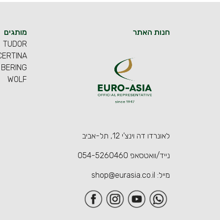
חנות האתר
מותגים
TUDOR
CERTINA
BERING
WOLF
לאונרדו דה וינצ'י 12, תל-אביב
נייד/וואטסאפ
054-5260460
מייל:
shop@eurasia.co.il