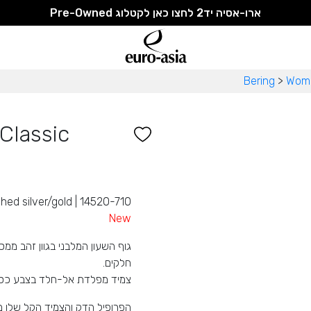
ארו-אסיה יד2 לחצו כאן לקטלוג Pre-Owned
Bering
>
Wom
Classic
ished silver/gold | 14520-710
New
גוף השעון המלבני בגוון זהב ממס
חלקים.
צמיד מפלדת אל-חלד בצבע כסף 
הפרופיל הדק והצמיד הקל שלו מצ