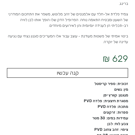
ברינג.
צמיד פלדת אל-חלד עם אלמנטים של זהב מלוטש, משפר את התחכום המודרני
של השעון ומבטיח התאמה נוחה. הפרופיל הדק שלו הופך אותו לבן לוויה
רב-תכליתי הן לענידה יומיומית והן לאירועים מיוחדים.
ביטוי אמיתי של פשטות מעודנת - עוצב עבור אלו המעריכים סגנון נצחי עם נגיעה
עדינה של יוקרה.
629 ₪
קנה עכשיו
זכוכית: ספיר קריסטל
מין: נשים
מנגנון: קוורץ יפן
מסגרת חיצונית: פלדה PVD
מתכת: פלדה PVD
ספרות: זרקונים
עמידות במים: 30 מטר
צבע לוח: לבן
ציפוי: זהב צהוב PVD