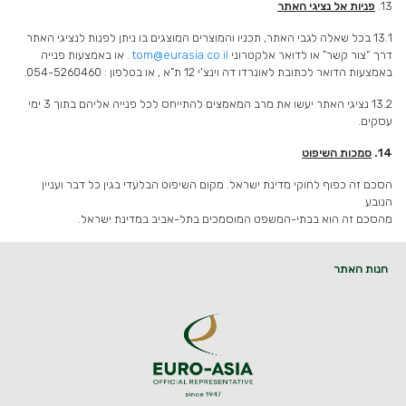
13.
פניות אל נציגי האתר
13.1 בכל שאלה לגבי האתר, תכניו והמוצרים המוצגים בו ניתן לפנות לנציגי האתר
דרך “צור קשר” או לדואר אלקטרוני
tom@eurasia.co.il
. או באמצעות פנייה
באמצעות הדואר לכתובת לאונרדו דה וינצ'י 12 ת”א , או בטלפון : 054-5260460.
13.2 נציגי האתר יעשו את מרב המאמצים להתייחס לכל פנייה אליהם בתוך 3 ימי
עסקים.
14.
סמכות השיפוט
הסכם זה כפוף לחוקי מדינת ישראל. מקום השיפוט הבלעדי בגין כל דבר ועניין
הנובע
מהסכם זה הוא בבתי-המשפט המוסמכים בתל-אביב במדינת ישראל.
חנות האתר