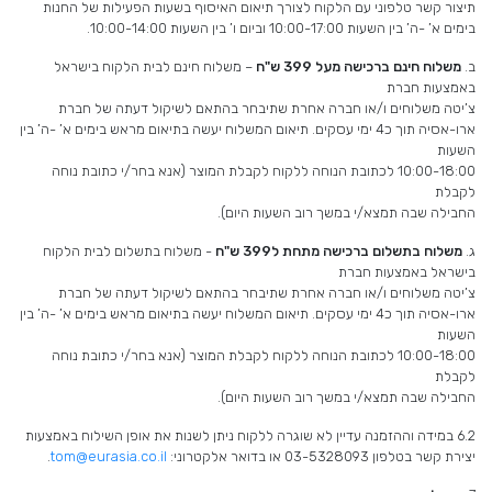
תיצור קשר טלפוני עם הלקוח לצורך תיאום האיסוף בשעות הפעילות של החנות
בימים א’ -ה’ בין השעות 10:00-17:00 וביום ו’ בין השעות 10:00-14:00.
ב.
משלוח חינם ברכישה מעל 399 ש"ח
– משלוח חינם לבית הלקוח בישראל
באמצעות חברת
צ’יטה משלוחים ו/או חברה אחרת שתיבחר בהתאם לשיקול דעתה של חברת
ארו-אסיה תוך כ4 ימי עסקים. תיאום המשלוח יעשה בתיאום מראש בימים א’ -ה’ בין
השעות
10:00-18:00 לכתובת הנוחה ללקוח לקבלת המוצר (אנא בחר/י כתובת נוחה
לקבלת
החבילה שבה תמצא/י במשך רוב השעות היום).
ג.
משלוח בתשלום ברכישה מתחת ל399 ש"ח
- משלוח בתשלום לבית הלקוח
בישראל באמצעות חברת
צ’יטה משלוחים ו/או חברה אחרת שתיבחר בהתאם לשיקול דעתה של חברת
ארו-אסיה תוך כ4 ימי עסקים. תיאום המשלוח יעשה בתיאום מראש בימים א’ -ה’ בין
השעות
10:00-18:00 לכתובת הנוחה ללקוח לקבלת המוצר (אנא בחר/י כתובת נוחה
לקבלת
החבילה שבה תמצא/י במשך רוב השעות היום).
6.2 במידה וההזמנה עדיין לא שוגרה ללקוח ניתן לשנות את אופן השילוח באמצעות
יצירת קשר בטלפון 03-5328093 או בדואר אלקטרוני:
tom@eurasia.co.il
.