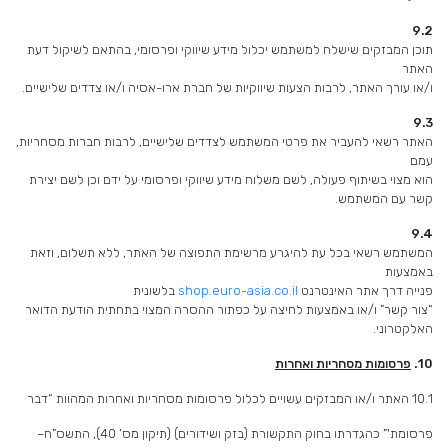
9.2
תוכן המבזקים שישלח למשתמש יכלול מידע שיווקי ופרסומי, בהתאם לשיקול דעת
האתר
ו/או עורך האתר, לרבות הצעות שיווקיות של חברת ארו-אסיה ו/או צדדים שלישיים.
9.3
האתר רשאי להעביר את פרטי המשתמש לצדדים שלישיים, לרבות חברות מסחריות,
עמם
הוא מצוי בשיתוף פעולה, לשם משלוח מידע שיווקי ופרסומי על ידם וכן לשם יצירת
קשר עם המשתמש.
9.4
המשתמש רשאי בכל עת להיגרע מרשימת התפוצה של האתר, ללא תשלום, וזאת
באמצעות
פנייה דרך אתר האינטרנט
shop.euro-asia.co.il
בלשונית
“צור קשר” ו/או באמצעות לחיצה על כפתור ההסרה המצוי בתחתית הודעת הדואר
האלקטרוני.
10.
פרסומות מסחריות ואחרות
10.1 האתר ו/או המבזקים עשויים לכלול פרסומות מסחריות ואחרות המהוות “דבר
פרסומת'” כהגדרתו בחוק התקשורת (בזק ושידורים) (תיקון מס’ 40), התשס”ח–