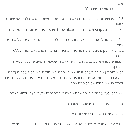
שיש
בה כדי לפגוע בזכויות הנ”ל.
2.3 השירותים והמידע מועמדים לרשות המשתמש לשימושו האישי בלבד. המשתמש
רשאי
לצפות, לעיין, לקרוא ו/או להוריד (download) מידע, וזאת לשימושו הפרטי בלבד.
2.4 חל איסור להעתיק, להפיץ מחדש, למכור, לשדר, לפרסם או לעשות כל שימוש
אחר
במידע או חלקים ממנו או בחומר אחר מהאתר, בתמורה או שלא בתמורה, ללא
הסכמתו
המפורשת מראש ובכתב של חברת ארו-אסיה ועל-פי התנאים שייקבעו על-ידה.
כמו-כן,
חל איסור לעשות במידע כל שינוי ו/או השמטה ו/או סילוף ו/או כל פעולה העלולה
לפגוע בנכונות המידע, מהימנותו או בשמה הטוב של חברת ארו-אסיה כבעלת זכויות
יוצרים בו ו/או בשמו של כל גורם אחר.
2.5 מבלי לגרוע מהאמור, המשתמש מצהיר ומתחייב בזאת, כי בעת שימוש באתר
הוא
יפעל בהתאם לכללי השימוש המפורטים להלן:
א. לא יעשה כל שימוש בלתי חוקי באתר;
ב. לא יגביל אחרים או ימנע מהם את השימוש באתר ובשירותים, בכל דרך שהיא