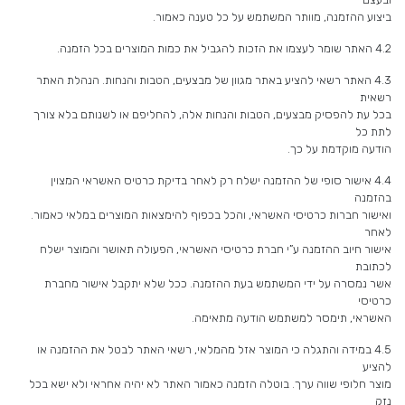
ביצוע ההזמנה, מוותר המשתמש על כל טענה כאמור.
4.2 האתר שומר לעצמו את הזכות להגביל את כמות המוצרים בכל הזמנה.
4.3 האתר רשאי להציע באתר מגוון של מבצעים, הטבות והנחות. הנהלת האתר
רשאית
בכל עת להפסיק מבצעים, הטבות והנחות אלה, להחליפם או לשנותם בלא צורך
לתת כל
הודעה מוקדמת על כך.
4.4 אישור סופי של ההזמנה ישלח רק לאחר בדיקת כרטיס האשראי המצוין
בהזמנה
ואישור חברות כרטיסי האשראי, והכל בכפוף להימצאות המוצרים במלאי כאמור.
לאחר
אישור חיוב ההזמנה ע”י חברת כרטיסי האשראי, הפעולה תאושר והמוצר ישלח
לכתובת
אשר נמסרה על ידי המשתמש בעת ההזמנה. ככל שלא יתקבל אישור מחברת
כרטיסי
האשראי, תימסר למשתמש הודעה מתאימה.
4.5 במידה והתגלה כי המוצר אזל מהמלאי, רשאי האתר לבטל את ההזמנה או
להציע
מוצר חלופי שווה ערך. בוטלה הזמנה כאמור האתר לא יהיה אחראי ולא ישא בכל
נזק