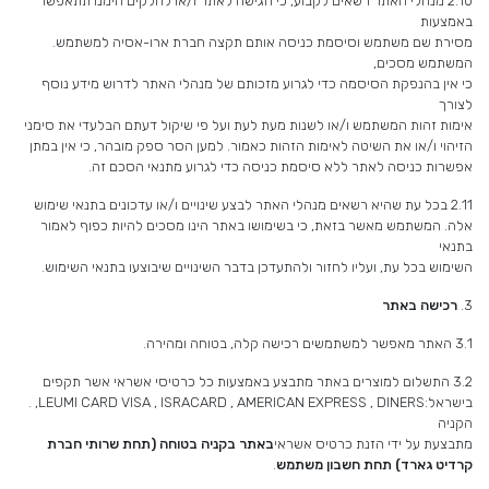
2.10 מנהלי האתר רשאים לקבוע, כי הגישה לאתר ו/או לחלקים הימנו תתאפשר
באמצעות
מסירת שם משתמש וסיסמת כניסה אותם תקצה חברת ארו-אסיה למשתמש.
המשתמש מסכים,
כי אין בהנפקת הסיסמה כדי לגרוע מזכותם של מנהלי האתר לדרוש מידע נוסף
לצורך
אימות זהות המשתמש ו/או לשנות מעת לעת ועל פי שיקול דעתם הבלעדי את סימני
הזיהוי ו/או את השיטה לאימות הזהות כאמור. למען הסר ספק מובהר, כי אין במתן
אפשרות כניסה לאתר ללא סיסמת כניסה כדי לגרוע מתנאי הסכם זה.
2.11 בכל עת שהיא רשאים מנהלי האתר לבצע שינויים ו/או עדכונים בתנאי שימוש
אלה. המשתמש מאשר בזאת, כי בשימושו באתר הינו מסכים להיות כפוף לאמור
בתנאי
השימוש בכל עת, ועליו לחזור ולהתעדכן בדבר השינויים שיבוצעו בתנאי השימוש.
3.
רכישה באתר
3.1 האתר מאפשר למשתמשים רכישה קלה, בטוחה ומהירה.
3.2 התשלום למוצרים באתר מתבצע באמצעות כל כרטיסי אשראי אשר תקפים
בישראל:LEUMI CARD VISA , ISRACARD , AMERICAN EXPRESS , DINERS, .
הקניה
מתבצעת על ידי הזנת כרטיס אשראי
באתר בקניה בטוחה (תחת שרותי חברת
קרדיט גארד)
תחת חשבון משתמש
.