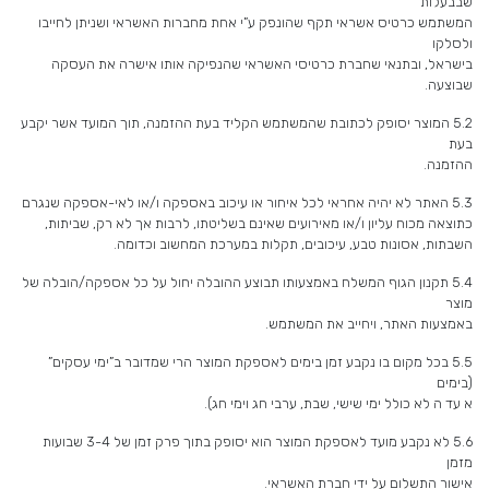
שבבעלות
המשתמש כרטיס אשראי תקף שהונפק ע”י אחת מחברות האשראי ושניתן לחייבו
ולסלקו
בישראל, ובתנאי שחברת כרטיסי האשראי שהנפיקה אותו אישרה את העסקה
שבוצעה.
5.2 המוצר יסופק לכתובת שהמשתמש הקליד בעת ההזמנה, תוך המועד אשר יקבע
בעת
ההזמנה.
5.3 האתר לא יהיה אחראי לכל איחור או עיכוב באספקה ו/או לאי-אספקה שנגרם
כתוצאה מכוח עליון ו/או מאירועים שאינם בשליטתו, לרבות אך לא רק, שביתות,
השבתות, אסונות טבע, עיכובים, תקלות במערכת המחשוב וכדומה.
5.4 תקנון הגוף המשלח באמצעותו תבוצע ההובלה יחול על כל אספקה/הובלה של
מוצר
באמצעות האתר, ויחייב את המשתמש.
5.5 בכל מקום בו נקבע זמן בימים לאספקת המוצר הרי שמדובר ב”ימי עסקים”
(בימים
א עד ה לא כולל ימי שישי, שבת, ערבי חג וימי חג).
5.6 לא נקבע מועד לאספקת המוצר הוא יסופק בתוך פרק זמן של 3-4 שבועות
מזמן
אישור התשלום על ידי חברת האשראי.