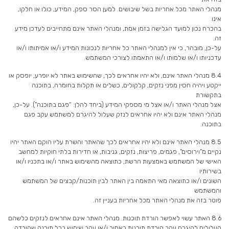
מנהלי האתר מכל אחריות בשל שיבושים. למען הסר ספק, המידע, כולו או חלקו,
אינו
בהכרח נכון למועד הגלישה בזמן אמת, ומנהלי האתר אינם מתחייבים לעדכן מידע
זה.
על-כן, מובהר, כי אין למנהלי האתר כל אחריות לנכונות המידע ו/או אמיתותו ו/או
עדכניותו ו/או שלמותו ו/או התאמתו לצורכי המשתמש.
8.4 מנהלי האתר אינם, ולא יהיו אחראים לכך, שהשימוש באתר לא יופרע, יופסק או
ייקטע ויהיה חסין מפני נזקים, קלקולים, כשלים או תקלות בחומרה, בתוכנה
בתקשורת
אצל מנהלי האתר ו/או אצל מי מספקי המידע (ביחד להלן: “פגם בתוכנה”). על-כן,
מנהלי האתר אינם ולא יהיו אחראים לנזק שעלול להיגרם למשתמש עקב פגם
בתוכנה.
8.5 מנהלי האתר אינם ולא יהיו אחראים לכך שהאתר והשרת עליו הוקם האתר יהיו
נקיים מ”וירוסים”, פגמים, פריצות, נזקים, גניבות, או חדירות בלתי חוקיות למחשב
האישי של המשתמש באמצעות הרשת, כתוצאה מהשימוש באתר ו/או בתכניו ו/או
בשירותיו
השונים ו/או כתוצאה מאי התאמה בין האתר לבין תוכנות/קבצים של המשתמש
והמשתמש
פוטר בזה את מנהלי האתר מכל אחריות בעניין זה.
8.6 האתר עשוי לאפשר הורדת תוכנות. מנהלי האתר אינם אחראים לנזקים כלשהם
העלולים להיגרם עקב הורדת תוכנות כאמור ו/או עקב שימוש בכל תוכנה שהורדה