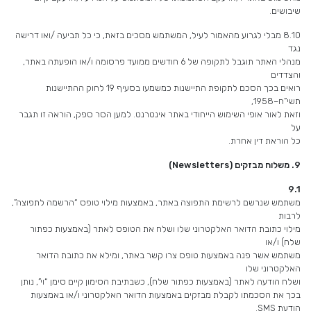
שיבושים.
8.10 מבלי לגרוע מהאמור לעיל, המשתמש מסכים בזאת, כי כל תביעה /ואו דרישה
נגד
מנהלי האתר תוגבל לתקופה של 6 חודשים ממועד פרסומה ו/או הופעתה באתר,
והצדדים
רואים בכך הסכם לתקופת התיישנות כמשמעו בסעיף 19 לחוק ההתיישנות
תשי”ח–1958,
וזאת לאור אופי השימוש הייחודי באתר אינטרנט. למען הסר ספק, הוראה זו תגבר
על
כל הוראת דין אחרת.
9.
משלוח מבזקים (
Newsletters
)
9.1
משתמש שנרשם לרשימת התפוצה באתר, באמצעות מילוי טופס “הרשמה לתפוצה”,
לרבות
מילוי כתובת הדואר האלקטרוני שלו ושלח את הטופס לאתר (באמצעות כפתור
שלח) ו/או
משתמש אשר פנה באמצעות טופס צרו קשר באתר, ומילא את כתובת הדואר
האלקטרוני שלו
ושלח הודעה לאתר (באמצעות כפתור שלח), כשבתיבת הסימון קיים סימן “וי”, נותן
בכך את הסכמתו לקבלת מבזקים באמצעות הדואר האלקטרוני ו/או באמצעות
הודעת SMS.