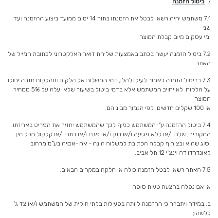
7.
ביטול הזמנה
7.1 משתמש יהיה רשאי לבטל את הזמנתו בתוך 14 ימים ממועד ביצוע ההזמנה ועד
שני
ימי עסקים מיום קבלת המוצר.
7.2 ביטול הזמנה יעשה בכתב באמצעות שליחת דואר האלקטרוני לכתובת המייל של
האתר.
7.3 בביטול הזמנה כאמור לעיל ולהלן, דמי המשלוח אל הלקוח ומהלקוח חזרה יחולו
על הלקוח. לא יחויב המשתמש אלא בדמי ביטול בשיעור שלא יעלה על 5% ממחיר
המוצר
או 100 שקלים חדשים, לפי הנמוך מביניהם.
7.4 ביטול ההזמנה ע”י המשתמש כפוף לכך שהמשתמש יחזיר את הפריט באריזתו
המקורית, שלם ו/או ללא פגיעה ו/או נזק ו/או פגם ו/או כתם ו/או קלקול מכל מין
וסוג שהוא ובצירוף קבלה הכתובת למשלוח הינה - ארו-אסיה בע”מ מרחוב
לאונדרדו דה וינצ'י 12 תל אביב.
7.5 האתר רשאי לבטל הזמנה כולה או חלקה במקרים הבאים:
א. אם נפלה בהצעה טעות סופר;
ב. במידה ויתברר כי ההזמנה לוותה בפעילות בלתי חוקית של המשתמש ו/או צד ג’
כלשהו;