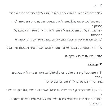
2008.
10.2 מנהלי האתר אינם אחראים בשום אופן שהוא לפרסומות מסחריות ואחרות
המופיעות (ככל שמופיעות) באתר ו/או במבזקים. הופעת פרסומת באתר ו/או
במבזקים
אינה מעידה על חסותם של מנהלי האתר ו/או אחריותם ו/או התחייבותם על
המפרסם
ו/או על המוצר/השירות המפורסם, איכותו, נכונותו ו/או דיוקו. הפרסום הוא
על אחריות המפרסם בלבד ואין ולא תהיה למנהלי האתר אחריות בשום צורה ואופן
לתוכנו, נכונותו, דיוקו או תקפותו.
11.
קישורים
11.1 האתר כולל קישורים אלקטרוניים (Links) אל מקורות מידע ו/או משאבים
אחרים
במרחבי האינטרנט (להלן: “האתרים המקושרים”).
11.2 אין לראות בעצם קישורים אלה את מנהלי האתר כאחראים, שולטים, מסכימים
או
תומכים, במפורש או במשתמע, בחוות-דעת, מידע או שירותים המצויים באתרים
המקושרים.