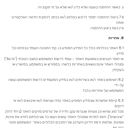
ג. כאשר ההזמנה בוצעה שלא כדין ו/או שלא על פי תקנון זה.
7.6 ביטול ההזמנה יימסר לרוכש בטלפון ו/או בכתב לכתובת הדואר האלקטרוני
אותה
ציין בעת ביצוע ההזמנה.
8.
אחריות
8.1 האתר בכללותו כולל כל המידע המופיע בו, קוד התוכנה העומד בבסיסו וכל
מידע
או חומר הנגישים באמצעות האתר – עומד לרשות המשתמש במצבו הנוכחי (“As Is”)
ומנהלי האתר אינם נושאים באחריות כלשהי, במפורש או במשתמע, במישרין או
בעקיפין.
8.2 השימוש באתר ו/או בשירותים ו/או במידע המועמדים לרשות המשתמש נעשה
על-ידי
המשתמש ועל אחריותו בלבד.
8.3 קיימת אפשרות שבמידע המופיע באתר נפלו שגיאות ו/או שיבושים ו/או אי
דיוקים
מכל סוג שהוא וכן טעויות שנגרמו עקב חדירה של גורמים מזיקים לאתר (ביחד להלן:
“שיבושים”), וזאת למרות שמנהלי האתר עושים ויעשו כל שביכולתם לוודא את איכות,
אמינות, שלמות ורמת הדיוק והעדכון של התכנים הכלולים באתר. המשתמש פוטר
בזה את