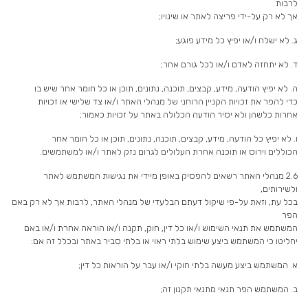
לרבות
אך לא רק על-ידי פריצה לאתר או שינויו;
ג. לא ישלח ו/או יפיץ כל מידע פוגע;
ד. לא יתחזה לאדם ו/או לכל גורם אחר;
ה. לא יפיץ הודעה, מידע, קבצים, תוכנה, נתונים, תוכן או כל חומר אחר שיש בו
כדי להפר את זכויות הקניין הרוחני של מנהלי האתר ו/או צד שלישי או זכויות
אחרות כלשהן ולא יסיר הודעה הכלולה באתר על זכויות כאמור;
ו. לא יפיץ כל הודעה, מידע, קבצים, תוכנה, נתונים, תוכן או כל חומר אחר
הכוללים וירוס או תוכנה אחרת העלולים לגרום נזק לאתר ו/או למשתמשים.
2.6 מנהלי האתר רשאים להפסיק באופן מיידי את נגישות המשתמש לאתר
ולשירותים,
בכל עת, וזאת על-פי שיקול דעתם הבלעדי של מנהלי האתר, לרבות אך לא רק באם
הפר
המשתמש את תנאי השימוש ו/או כל דין, חוק, תקנה ו/או הוראה אחרת ו/או באם
יחליטו כי המשתמש ביצע שימוש בלתי ראוי או בלתי סביר באתר ובכלל זה אם:
א. המשתמש ביצע מעשה בלתי חוקי ו/או עבר על הוראות כל דין;
ב. המשתמש הפר תנאי מתנאי תקנון זה;