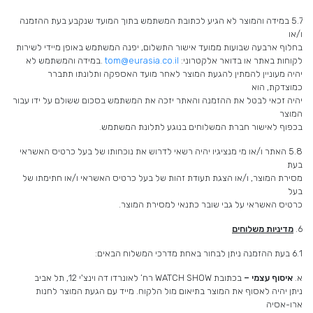
5.7 במידה והמוצר לא הגיע לכתובת המשתמש בתוך המועד שנקבע בעת ההזמנה
ו/או
בחלוף ארבעה שבועות ממועד אישור התשלום, יפנה המשתמש באופן מיידי לשירות
לקוחות באתר או בדואר אלקטרוני:
tom@eurasia.co.il
.במידה והמשתמש לא
יהיה מעוניין להמתין להגעת המוצר לאחר מועד האספקה ותלונתו תתברר
כמוצדקת, הוא
יהיה זכאי לבטל את ההזמנה והאתר יזכה את המשתמש בסכום ששולם על ידו עבור
המוצר
בכפוף לאישור חברת המשלוחים בנוגע לתלונת המשתמש.
5.8 האתר ו/או מי מנציגיו יהיה רשאי לדרוש את נוכחותו של בעל כרטיס האשראי
בעת
מסירת המוצר, ו/או הצגת תעודת זהות של בעל כרטיס האשראי ו/או חתימתו של
בעל
כרטיס האשראי על גבי שובר כתנאי למסירת המוצר.
6.
מדיניות משלוחים
6.1 בעת ההזמנה ניתן לבחור באחת מדרכי המשלוח הבאים:
א.
איסוף עצמי –
בכתובת WATCH SHOW רח’ לאונרדו דה וינצ'י 12, תל אביב
ניתן יהיה לאסוף את המוצר בתיאום מול הלקוח. מייד עם הגעת המוצר לחנות
ארו-אסיה