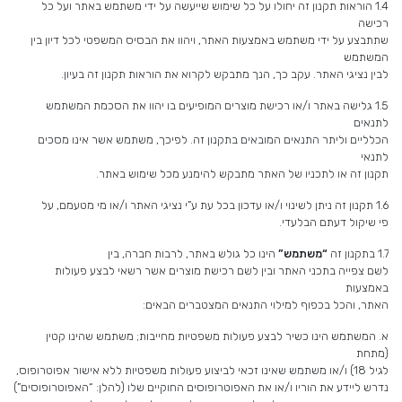
1.4 הוראות תקנון זה יחולו על כל שימוש שייעשה על ידי משתמש באתר ועל כל
רכישה
שתתבצע על ידי משתמש באמצעות האתר, ויהוו את הבסיס המשפטי לכל דיון בין
המשתמש
לבין נציגי האתר. עקב כך, הנך מתבקש לקרוא את הוראות תקנון זה בעיון.
1.5 גלישה באתר ו/או רכישת מוצרים המופיעים בו יהוו את הסכמת המשתמש
לתנאים
הכלליים וליתר התנאים המובאים בתקנון זה. לפיכך, משתמש אשר אינו מסכים
לתנאי
תקנון זה או לתכניו של האתר מתבקש להימנע מכל שימוש באתר.
1.6 תקנון זה ניתן לשינוי ו/או עדכון בכל עת ע”י נציגי האתר ו/או מי מטעמם, על
פי שיקול דעתם הבלעדי.
1.7 בתקנון זה
“משתמש”
הינו כל גולש באתר, לרבות חברה, בין
לשם צפייה בתכני האתר ובין לשם רכישת מוצרים אשר רשאי לבצע פעולות
באמצעות
האתר, והכל בכפוף למילוי התנאים המצטברים הבאים:
א. המשתמש הינו כשיר לבצע פעולות משפטיות מחייבות; משתמש שהינו קטין
(מתחת
לגיל 18) ו/או משתמש שאינו זכאי לביצוע פעולות משפטיות ללא אישור אפוטרופוס,
נדרש ליידע את הוריו ו/או את האפוטרופוסים החוקיים שלו (להלן: “האפוטרופוסים”)