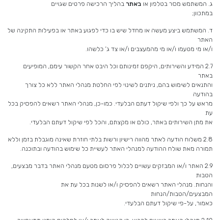
ג. המשתמש מסר בטלפון או
באתר
בהליך הרכישה פרטים שגויים
במתכוון;
ד. המשתמש ביצע מעשה או מחדל שיש בו כדי לפגוע באתר או בפעילות התקינה של
האתר
ו/או מי מטעמו ו/או מי מהמעצבים ו/או צד ג’ כלשהו.
2.7 המידע והשירותים, היקפם זמינותם וכל היבט אחר הקשור עימם, המופיעים
באתר
והתנאים לשימוש בהם, ניתנים לשינוי לפי החלטת מנהלי האתר ללא כל צורך
בהודעה
מראש על כך ולפי שיקול דעתם הבלעדי. כמו-כן, מנהלי האתר רשאים להפסיק בכל
עת
את מתן השירותים באתר, כולם או מקצתם, והכל לפי שיקול דעתם הבלעדי.
2.8 משלוח הודעה לאתר מהווה רישיון ורשות בלתי חוזרת שאינה מוגבלת בזמן וללא
תמורה מאת שולח ההודעה למנהלי האתר לעשיית כל שימוש בהודעה ובתוכנה.
2.9 האתר ו/או המבזקים עשויים לכלול פרסום מטעם מנהלי האתר בדבר מבצעים,
הטבות
והנחות. מנהלי האתר רשאים להפסיק ו/או לשנות בכל עת את
המבצעים/הטבות/הנחות
כאמור, על-פי שיקול דעתם הבלעדי.