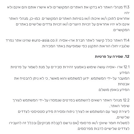
11.3 מנהלי האתר לא בדקו את האתרים המקושרים ולא אישרו אותם והם אינם ולא
יהיו
אחראים לתוכן ו/או איכות ו/או בטיחות האתרים המקושרים. כמו-כן, מנהלי האתר
אינם ולא יהיו אחראים על זכויות היוצרים ו/או זכויות צדדים שלישיים באתרים
המקושרים.
11.4 האתר כולל קישור לאתר חברת ארו-אסיה: euro-asia.co.il שהינו אתר נפרד
שלגביו יחולו הוראות התקנון כפי שמופיעות באתר המכירות.
12.
שמירה על פרטיות
12.1 ארו -אסיה עושה שימוש באמצעי זהירות סבירים על מנת לשמור על פרטיות
המידע
המועבר על-ידי המשתמש. ידוע למשתמש והוא מאשר, כי לא ניתן להבטיח את
אבטחת
המידע באופן מושלם.
12.2 מנהלי האתר רשאים להשתמש בפרטים שנמסרו על-ידי המשתמש לצורך
שיפור האתר,
ליצירת קשר עם המשתמש או לצורך ניתוח ומסירת מידע סטטיסטי לצדדים
שלישיים,
למשלוח חומר שיווקי ו/או פרסומי (אם נרשם לקבלת מבזקים) ובכלל זה להעבירו
לצדדים שלישיים לרבות מפרסמים.