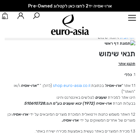
ארו-אסיה יד2 לחצו כאן לקטלוג Pre-Owned
0
דף הבית
> תנאי שימוש
תנאי שימוש
תקנון אתר
1.
כללי
1.1 אתר
‘
ארו-אסיה
’
בכתובת:
shop.euro-asia.co.il
(להלן: ”
“
ארו-אסיה
ו/או
“האתר”)
הינו אתר למכירת
שעונים
לגולשים באינטרנט והינו
בבעלות חברת
ארו-אסיה (1972) יבוא שעונים בע”מ ח.פ.510610728
.
1.2 האתר משמש כחנות וירטואלית המוכרת מוצרים המיובאים על ידי
ארו
-
אסיה
וכן
מוצרים של אחרים המשווקים על ידי
ארו-אסיה.
1.3 מכירת המוצרים באתר נעשית באמצעות מכירה ישירה באתר.