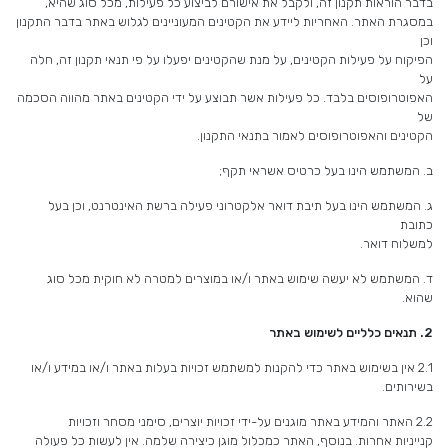
בדבר הוראות תקנון זה, ולקבל את אישורם לביצוע כל פעילות, מכל סוג שהיא,
במסגרת האתר. האחריות ליידע את הקטינים המעוניינים לגלוש באתר בדבר התקנון
וכן
הפיקוח על פעילות הקטינים, על מנת שהקטינים יפעלו על פי תנאי תקנון זה, חלה
על
האפוטרופוסים בלבד. כל פעילות אשר תבוצע על ידי הקטינים באתר מהווה הסכמה
של
הקטינים והאפוטרופוסים לאמור בתנאי התקנון.
ב. המשתמש הינו בעל כרטיס אשראי תקף;
ג. המשתמש הינו בעל תיבת דואר אלקטרוני פעילה ברשת האינטרנט, וכן בעל
כתובת
למשלוח דואר.
ד. המשתמש לא יעשה שימוש באתר ו/או במוצרים למטרה לא חוקית מכל סוג
שהוא.
2.
תנאים כלליים לשימוש באתר
2.1 אין בשימוש באתר כדי להקנות למשתמש זכויות בעלות באתר ו/או במידע ו/או
בשירותים.
2.2 האתר והמידע באתר מוגנים על-ידי זכויות יוצרים, סימני מסחר וזכויות
קנייניות אחרות. בנוסף, האתר כמכלול מוגן כיצירה שלמה. אין לעשות כל פעולה