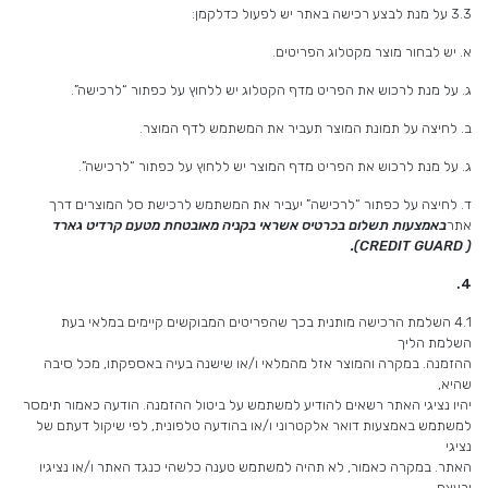
3.3 על מנת לבצע רכישה באתר יש לפעול כדלקמן:
א. יש לבחור מוצר מקטלוג הפריטים.
ג. על מנת לרכוש את הפריט מדף הקטלוג יש ללחוץ על כפתור “לרכישה”.
ב. לחיצה על תמונת המוצר תעביר את המשתמש לדף המוצר.
ג. על מנת לרכוש את הפריט מדף המוצר יש ללחוץ על כפתור “לרכישה”.
ד. לחיצה על כפתור “לרכישה” יעביר את המשתמש לרכישת סל המוצרים דרך
אתר
באמצעות תשלום בכרטיס אשראי בקניה מאובטחת מטעם ­קרדיט גארד
).
CREDIT GUARD
(
4.
4.1 השלמת הרכישה מותנית בכך שהפריטים המבוקשים קיימים במלאי בעת
השלמת הליך
ההזמנה. במקרה והמוצר אזל מהמלאי ו/או שישנה בעיה באספקתו, מכל סיבה
שהיא,
יהיו נציגי האתר רשאים להודיע למשתמש על ביטול ההזמנה. הודעה כאמור תימסר
למשתמש באמצעות דואר אלקטרוני ו/או בהודעה טלפונית, לפי שיקול דעתם של
נציגי
האתר. במקרה כאמור, לא תהיה למשתמש טענה כלשהי כנגד האתר ו/או נציגיו
ובעצם