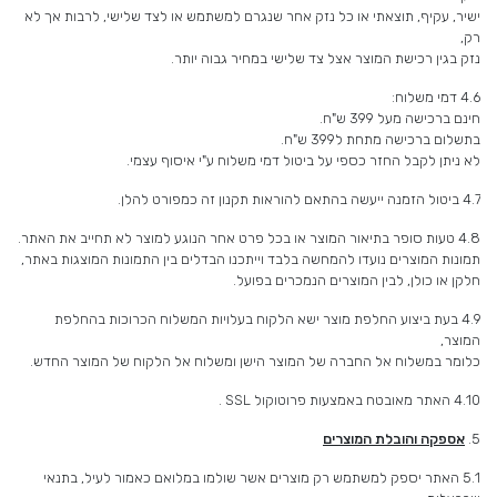
ישיר, עקיף, תוצאתי או כל נזק אחר שנגרם למשתמש או לצד שלישי, לרבות אך לא
רק,
נזק בגין רכישת המוצר אצל צד שלישי במחיר גבוה יותר.
4.6 דמי משלוח:
חינם ברכישה מעל 399 ש"ח.
בתשלום ברכישה מתחת ל399 ש"ח.
לא ניתן לקבל החזר כספי על ביטול דמי משלוח ע"י איסוף עצמי.
4.7 ביטול הזמנה ייעשה בהתאם להוראות תקנון זה כמפורט להלן.
4.8 טעות סופר בתיאור המוצר או בכל פרט אחר הנוגע למוצר לא תחייב את האתר.
תמונות המוצרים נועדו להמחשה בלבד וייתכנו הבדלים בין התמונות המוצגות באתר,
חלקן או כולן, לבין המוצרים הנמכרים בפועל.
4.9 בעת ביצוע החלפת מוצר ישא הלקוח בעלויות המשלוח הכרוכות בהחלפת
המוצר,
כלומר במשלוח אל החברה של המוצר הישן ומשלוח אל הלקוח של המוצר החדש.
4.10 האתר מאובטח באמצעות פרוטוקול SSL .
5.
אספקה והובלת המוצרים
5.1 האתר יספק למשתמש רק מוצרים אשר שולמו במלואם כאמור לעיל, בתנאי