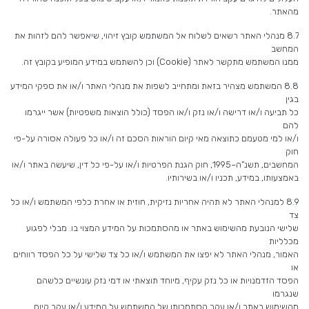
מהאתר.
8.7 מנהלי האתר רשאים לשלוח אל המשתמש קובץ זיהוי, שיאפשר להם לזהות את
המחשב
ממנו המשתמש מתקשר לאתר (Cookie) וכן להשתמש במידע המופיע בקובץ זה.
8.8 המשתמש מצהיר בזאת ומתחייב לשפות את מנהלי האתר ו/או את ספקי המידע
בגין
כל תביעה ו/או דרישה ו/או נזק ו/או הפסד (כולל הוצאות משפטיות) אשר ייגרמו
להם
ו/או למי מטעמם כתוצאה מאי קיום הוראות הסכם זה ו/או כל פעולה אסורה על-פי
חוק
המחשבים, תשנ”ה–1995, חוק הגנת הפרטיות ו/או על-פי כל דין, שיעשה באתר ו/או
באמצעותו, במידע, תכניו ו/או בשירותיו.
8.9 למנהלי האתר לא תהיה אחריות נזיקית, חוזית או אחרת כלפי המשתמש ו/או כל
צד
שלישי הנובעת מהשימוש באתר או מהסתמכות על המידע המצוי בו. מבלי לפגוע
מכלליות
האמור, מנהלי האתר לא יפצו את המשתמש ו/או כל צד שלישי על כל הפסד רווחים
או
הפסד הזדמנויות או כל נזק עקיף, מיוחד תוצאתי או דמי נזק עונשיים כלשהם
שנגרמו
מהשימוש באתר ו/או עקב הסתמכותו של המשתמש על המידע ו/או עקב קיום