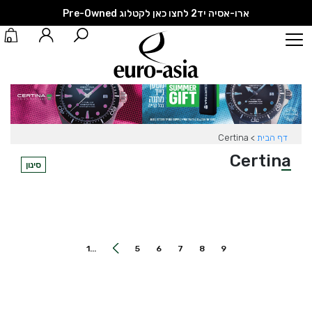
ארו-אסיה יד2 לחצו כאן לקטלוג Pre-Owned
0
דף הבית
>
Certina
Certina
סינון
...1
5
6
7
8
9