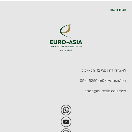
חנות האתר
לאונרדו דה וינצ'י 12, תל-אביב
נייד/וואטסאפ
054-5260460
מייל:
shop@eurasia.co.il