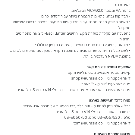
באינטרנט
ברמת AA ומסמך 0.WCAG2 הבינלאומי.
• הבדיקות נבחנו לתאימות הגבוהה ביותר עבור דפדפן כרום.
• האתר מספק מבנה סמנטי עבור טכנולוגיות מסייעות ותמיכה בדפוס השימוש
המקובל
להפעלה עם מקלדת בעזרת מקשי החיצים Enter, ו Esc- ליציאה מתפריטים
וחלונות.
• מותאם לתצוגה בדפדפנים הנפוצים ולשימוש בטלפון הסלולרי.
• לשם קבלת חווית גלישה מיטבית עם תוכנת הקראת מסך, אנו ממליצים לשימוש
בתוכנת NVDA העדכנית ביותר.
אמצעים נוספים ליצירת קשר
קיימים מספר אמצעים נוספים ליצירת קשר:
דואר אלקטרוני: shop@eurasia.co.il
פניה באמצעות "צור קשר" באתר
פניה באמצעות הדואר: ארו-אסיה, לאונרדו דה וינצ'י 14א קומה 3, תל-אביב
פניה לרכז הנגישות בארגון
בכל שאלה ניתן לפנות ל - תום בלך ,רכז הנגישות של חברת ארו-אסיה:
בכתובת: לאונרדו דה וינצ'י 14א קומה 3, תל-אביב.
טלפון: 03-6857520 פקס: 03-6850750
דואר אלקטרוני: tom@eurasia.co.il
פרסום הצהרת הנגישות