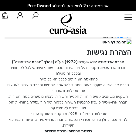
ארו-אסיה יד2 לחצו כאן לקטלוג Pre-Owned
0
דף הבית
> נגישות
הצהרת נגישות
חברת ארו-אסיה יבוא שעונים (1972) בע"מ (להלן: "חברת ארו-אסיה")
חברת ארו-אסיה, מקפידה על מתן שירות מכבד, שוויוני ועצמאי לכל לקוחותיה
ובכלל זה פועלת
להתאמת השירותים לכלל האוכלוסייה.
חברת ארו-אסיה פועלת באופן מתמיד להתאמת החנויות ומרכזי השירות לאנשים
עם מוגבלות, וזאת תוך
השקעת משאבים לשיפור חוויית הקנייה והשירות ולצמצום פערים במתן השירות.
חברת ארו-אסיה פועלת להנגשת השירות ללקוחותיה תוך עמידה בהוראות חוק
שוויון זכויות לאנשים עם
מוגבלות, התשנ"ח- 1998, והתקנות שהותקנו על פיו.
לנוחיותכם, להלן פירוט הסדרי הנגישות בחברת ארו-אסיה, בחנויותיה ובמרכזי
השירות:
רשימת החנויות ומרכזי השירות