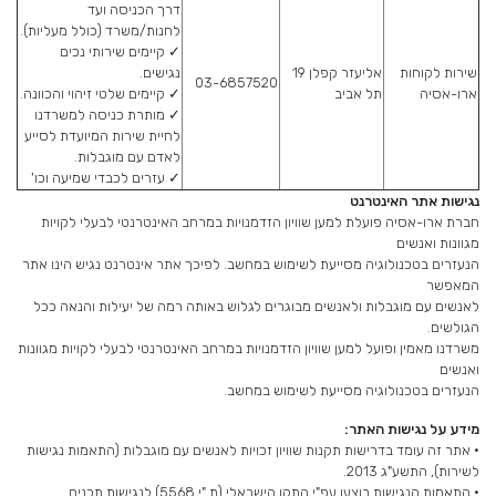
דרך הכניסה ועד
לחנות/משרד (כולל מעליות).
✓ קיימים שירותי נכים
שירות לקוחות
אליעזר קפלן 19
נגישים.
03-6857520
ארו-אסיה
תל אביב
✓ קיימים שלטי זיהוי והכוונה.
✓ מותרת כניסה למשרדנו
לחיית שירות המיועדת לסייע
לאדם עם מוגבלות.
✓ עזרים לכבדי שמיעה וכו'
נגישות אתר האינטרנט
חברת ארו-אסיה פועלת למען שוויון הזדמנויות במרחב האינטרנטי לבעלי לקויות
מגוונות ואנשים
הנעזרים בטכנולוגיה מסייעת לשימוש במחשב. לפיכך אתר אינטרנט נגיש הינו אתר
המאפשר
לאנשים עם מוגבלות ולאנשים מבוגרים לגלוש באותה רמה של יעילות והנאה ככל
הגולשים.
משרדנו מאמין ופועל למען שוויון הזדמנויות במרחב האינטרנטי לבעלי לקויות מגוונות
ואנשים
הנעזרים בטכנולוגיה מסייעת לשימוש במחשב.
מידע על נגישות האתר:
• אתר זה עומד בדרישות תקנות שוויון זכויות לאנשים עם מוגבלות (התאמות נגישות
לשירות), התשע"ג 2013.
• התאמות הנגישות בוצעו עפ"י התקן הישראלי (ת "י 5568) לנגישות תכנים