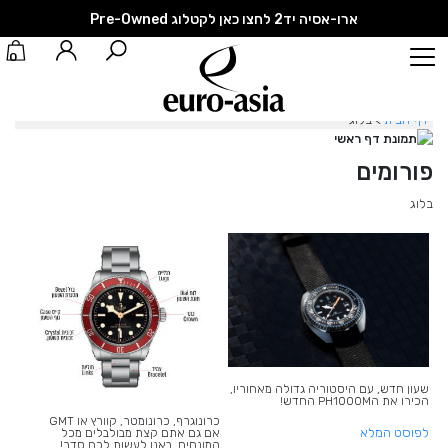
ארו-אסיה יד2 לחצו כאן לקטלוג Pre-Owned
0
דף הבית
> בלוג
פורומים
בלוג
שעון חדש, עם היסטוריה גדולה מאחוריו,
הכירו את הPH1000M החדש!
כרונוגרף, כרונומטר, קוורץ או GMT
לפוסט המלא
אם גם אתם קצת מבולבלים מכל
המונחים, באנו לעשות לכם סדר!