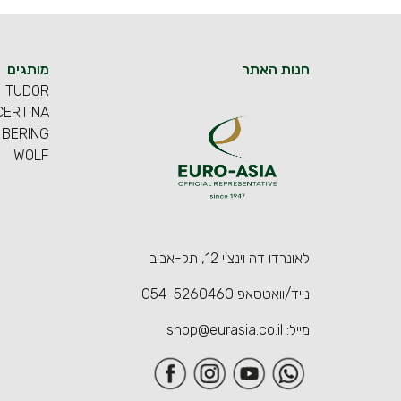
חנות האתר
מותגים
TUDOR
CERTINA
BERING
WOLF
לאונרדו דה וינצ'י 12, תל-אביב
נייד/וואטסאפ
054-5260460
מייל:
shop@eurasia.co.il