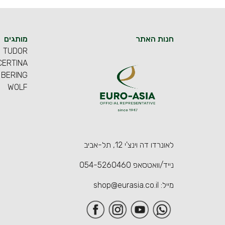
חנות האתר
מותגים
TUDOR
CERTINA
BERING
WOLF
לאונרדו דה וינצ'י 12, תל-אביב
נייד/וואטסאפ
054-5260460
מייל:
shop@eurasia.co.il