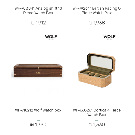
WF-708041 Analog shift 10
WF-792641 British Racing 8
Piece Watch Box
Piece Watch Box
1,912 ₪
1,938 ₪
WF-710212 Wolf watch box
WF-668261 Cortica 4 Piece
Watch Box
1,790 ₪
1,330 ₪