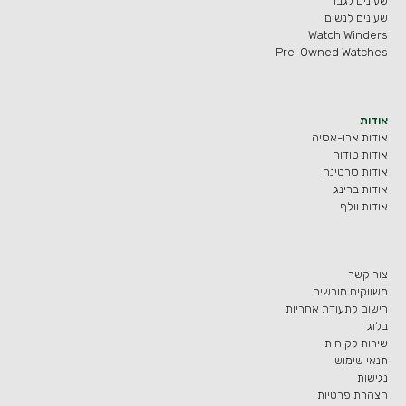
שעונים לגבר
שעונים לנשים
Watch Winders
Pre-Owned Watches
אודות
אודות ארו-אסיה
אודות טודור
אודות סרטינה
אודות ברינג
אודות וולף
צור קשר
משווקים מורשים
רישום לתעודת אחריות
בלוג
שירות לקוחות
תנאי שימוש
נגישות
הצהרת פרטיות