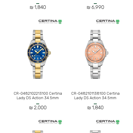
1,840 ₪
6,990 ₪
CR-0482102213100 Certina
CR-0482101138100 Certina
Lady DS Action 34.5mm
Lady DS Action 34.5mm
2,000 ₪
1,840 ₪