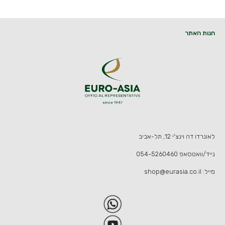
חנות האתר
לאונרדו דה וינצ'י 12, תל-אביב
נייד/וואטסאפ
054-5260460
מייל:
shop@eurasia.co.il