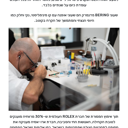
עומדת כיום על שנתיים בלבד.
שעוני BERING מדנמרק הם שעוני אופנה עם קו מינימליסטי, נקי וחלק כמו
היופי הנצחי והמתמשך של הקרח בקוטב.
תוך אימוץ המסורת של חברת ROLEX העולמית ש-30% מרווחיה מוענקים
לטובת הקהילה, האנושות החי והסביבה, חברת ארו-אסיה מעניקה את
חסותה לתחרויות הגולף שמתקיימות בישראל, כמו אליפות ישראל הפתוחה