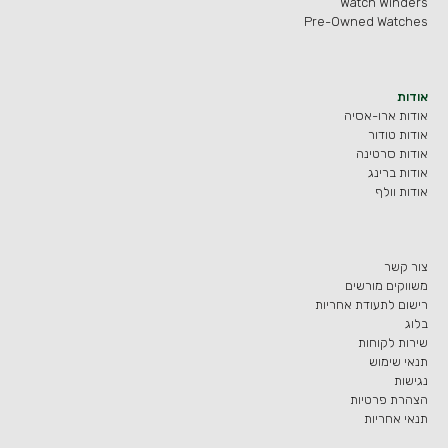
Watch Winders
Pre-Owned Watches
אודות
אודות ארו-אסיה
אודות טודור
אודות סרטינה
אודות ברינג
אודות וולף
צור קשר
משווקים מורשים
רישום לתעודת אחריות
בלוג
שירות לקוחות
תנאי שימוש
נגישות
הצהרת פרטיות
תנאי אחריות