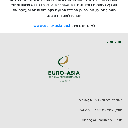
בגולף, לעמותות נזקקים, חיילים משוחררים ועוד, והכל ללא פרסום ומתוך
כוונה לתת ולעזור. כמו כן החברה מסייעת לעמותות שונות ומעניקה את
חסותה למוסדות שונים.
לאתר התדמית
www.euro-asia.co.il
חנות האתר
לאונרדו דה וינצ'י 12, תל-אביב
נייד/וואטסאפ
054-5260460
מייל:
shop@eurasia.co.il