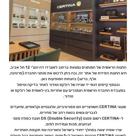
החנות הראשית של המותגים נמצאת ברחוב לאונרדו דה וינצ'י 12 תל אביב,
היא החנות הפיזית של אתר זה, ובה ניתן לרכוש את מותגי החברה (סרטינה,
וולף, ברינג) בהנחות המופיעות כאן.
ובנוסף קיימים דגמי יד שנייה של רולקס וטודור לאחר בדיקה וטיפול
במעבדת החברה הרשמית הנמכרים עם אחריות בין-לאומית של רולקס או
טודור.
שעוני CERTINA השוויצריים הם ספורטיביים, אלגנטיים וקלאסיים, ומיועדים
לגברים ונשים בטווח רחב של מחירים.
ל-CERTINA רשום פטנט DS (Double Security) הגנה כפולה מפני
זעזועים, מכות ועמידות למים.
ארו-אסיה יצאה במהלך ייחודי בישראל והאריכה את תקופת האחריות
לשעוני CERTINA הנקנים בישראל ל-5 שנים, כאשר האחריות בכל העולם