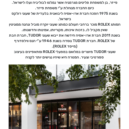
פייזר, בן למשפחת פליטים מגרמניה אשר נמלטו לבוליביה ועלו לישראל.
כיום החברה מנוהלת ע"י משפחת פייזר.
בשנת 1975 הפכה חברת ארו-אסיה ליבואנית בלעדית של שעוני רולקס
בישראל.
המותג ROLEX מוכר ברחבי העולם כמותג שעוני יוקרה מוביל ונהנה ממוניטין
שאין מקביל לו, בזכות איכותו, מקוריותו, אמינותו וחדשנותו.
בשנת 2011 חברת ארו-אסיה חידשה את ייבוא שעוני TUDOR, חברת הבת
של ROLEX. חברת TUDOR נוסדה בשנת 1946 ע”י הנס ווילסדורף
(מייסד ROLEX).
שעוני TUDOR מיוצרים במלואם במפעלי ROLEX ומתאפיינים בעיצוב
ספורטיבי וצעיר. המטרה היא שיהיו נגישים יותר לקניה