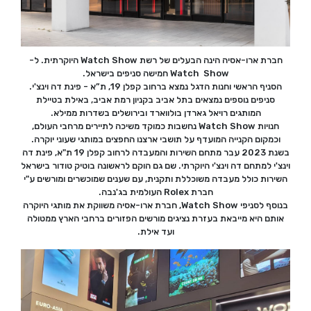
חברת ארו-אסיה הינה הבעלים של רשת Watch Show היוקרתית. ל-
Watch Show חמישה סניפים בישראל.
הסניף הראשי וחנות הדגל נמצא ברחוב קפלן 19, ת”א - פינת דה וינצ'י.
סניפים נוספים נמצאים בתל אביב בקניון רמת אביב, באילת בטיילת
המותגים רויאל גארדן בולווארד ובירושלים בשדרות ממילא.
חנויות Watch Show נחשבות כמוקד משיכה לתיירים מרחבי העולם,
וכמקום הקנייה המועדף על תושבי ארצנו החפצים במותגי שעוני יוקרה.
בשנת 2023 עבר מתחם השירות והמעבדה לרחוב קפלן 19 ת"א, פינת דה
וינצ'י למתחם דה וינצ'י היוקרתי. שם גם הוקם לראשונה בוטיק טודור בישראל
השירות כולל מעבדה משוכללת ותקנית, עם שענים שמוכשרים ומורשים ע"י
חברת Rolex העולמית בג'נבה.
בנוסף לסניפי Watch Show, חברת ארו-אסיה משווקת את מותגי היוקרה
אותם היא מייבאת בעזרת נציגים מורשים הפזורים ברחבי הארץ ממטולה
ועד אילת.